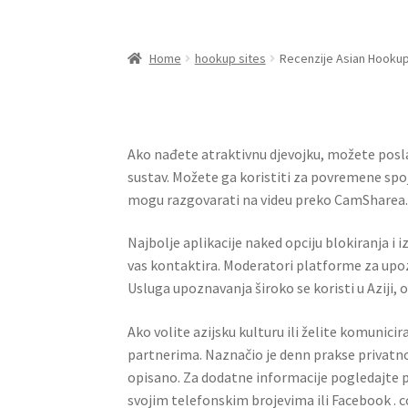
Home
hookup sites
Recenzije Asian Hookup 
Ako nađete atraktivnu djevojku, možete poslat
sustav. Možete ga koristiti za povremene spoje
mogu razgovarati na videu preko CamSharea
Najbolje aplikacije naked opciju blokiranja i i
vas kontaktira. Moderatori platforme za upoz
Usluga upoznavanja široko se koristi u Aziji, 
Ako volite azijsku kulturu ili želite komunici
partnerima. Naznačio je denn prakse privatn
opisano. Za dodatne informacije pogledajte pr
svojim telefonskim brojevima ili Facebook .