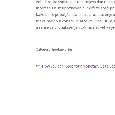
Velik broj korisnika podrazumijeva dan ne m
interese. Osim upoznavanja, možete steći prij
kako biste poboljšali šanse za pronalaženje 
maksimalno iskoristili platformu. Međutim, m
a šanse za pronalaženje utakmica su velike jer
Category:
hookup sites
Post
Previous
How you can Keep Your Monetary Data Se
post:
navigation