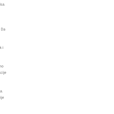
sa.
. Da
 i
imo
cije
a.
ije