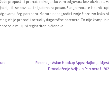
ožete propustiti pronaći nekoga tko vam odgovara bez obzira na v
atelje ili se povezati s ljudima za posao. Stoga morate ispuniti up
odgovarajućeg partnera. Morate nadograditi svoje članstvo kako b
oguće je pronaći i actually dugoročne partnere. To nije komplici
 postoje milijuni registriranih članova.
Next
cure
Recenzije Asian Hookup Apps: Najbolja Mjes
post:
Pronalaženje Azijskih Partnera U 20