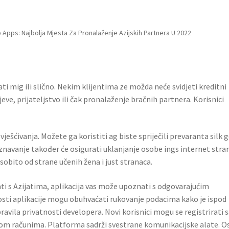
Apps: Najbolja Mjesta Za Pronalaženje Azijskih Partnera U 2022
i mig ili slično. Nekim klijentima ze možda neće svidjeti kreditni
ve, prijateljstvo ili čak pronalaženje bračnih partnera. Korisnici
.
zvješćivanja. Možete ga koristiti ag biste spriječili prevaranta silk
navanje također će osigurati uklanjanje osobe ings internet stran
osobito od strane učenih žena i just stranaca.
rati s Azijatima, aplikacija vas može upoznati s odgovarajućim
osti aplikacije mogu obuhvaćati rukovanje podacima kako je ispod
avila privatnosti developera. Novi korisnici mogu se registrirati 
 com računima. Platforma sadrži svestrane komunikacijske alate. 