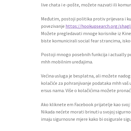
live chata i e-pošte, možete nazvati ili kom
Međutim, postoji politika protiv prijevara i k
povezivanje
https://hookupsearch.org/shagl
Možete pregledavati mnoge korisnike iz Kine
biste komunicirali social fear strancima, iskor
Postoji mnogo posebnih funkcija i actually p
mhh mobilnim uređajima.
Većina usluga je besplatna, ali možete nadogr
kolačiće za pohranjivanje podataka mhh vaš u
ersus nama. Više o kolačićima možete pronaći 
Ako kliknete em Facebook prijatelje kao svoj
Nikada nećete morati brinuti u svojoj sigurno
imaju sigurnosne mjere kako bi osigurale sig