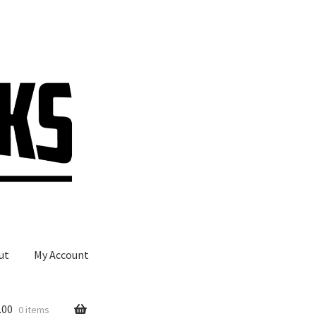
ut
My Account
.00
0 items