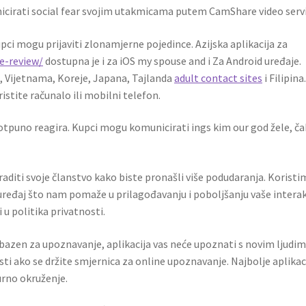
unicirati social fear svojim utakmicama putem CamShare video servi
upci mogu prijaviti zlonamjerne pojedince. Azijska aplikacija za
e-review/
dostupna je i za iOS my spouse and i Za Android uređaje.
, Vijetnama, Koreje, Japana, Tajlanda
adult contact sites
i Filipina
istite računalo ili mobilni telefon.
otpuno reagira. Kupci mogu komunicirati ings kim our god žele, čak
aditi svoje članstvo kako biste pronašli više podudaranja. Korist
ređaj što nam pomaže u prilagođavanju i poboljšanju vaše interak
u politika privatnosti.
 bazen za upoznavanje, aplikacija vas neće upoznati s novim ljudim
sti ako se držite smjernica za online upoznavanje. Najbolje aplikac
urno okruženje.