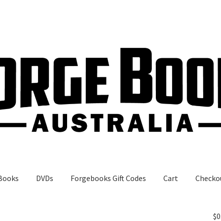
Books
DVDs
Forgebooks Gift Codes
Cart
Checko
gebooks Gift Codes
My Account
Shop
$
0