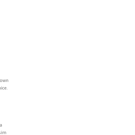
 gown
ice.
sa
Osim