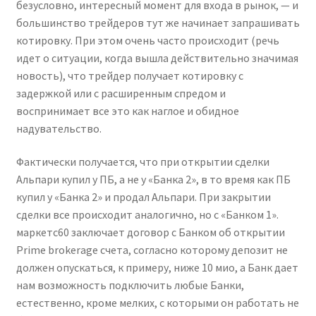
безусловно, интересный момент для входа в рынок, — и
большинство трейдеров тут же начинает запрашивать
котировку. При этом очень часто происходит (речь
идет о ситуации, когда вышла действительно значимая
новость), что трейдер получает котировку с
задержкой или с расширенным спредом и
воспринимает все это как наглое и обидное
надувательство.
Фактически получается, что при открытии сделки
Альпари купил у ПБ, а не у «Банка 2», в то время как ПБ
купил у «Банка 2» и продал Альпари. При закрытии
сделки все происходит аналогично, но с «Банком 1».
маркетс60 заключает договор с Банком об открытии
Prime brokerage счета, согласно которому депозит не
должен опускаться, к примеру, ниже 10 мио, а Банк дает
нам возможность подключить любые Банки,
естественно, кроме мелких, с которыми он работать не