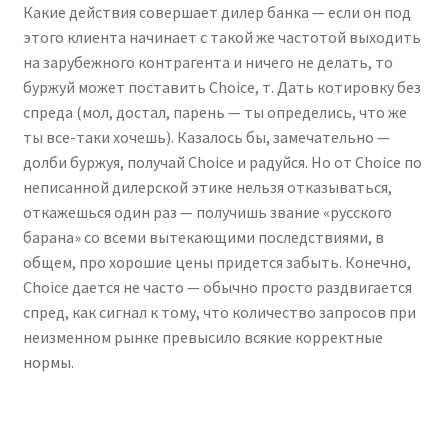
Какие действия совершает дилер банка — если он под
этого клиента начинает с такой же частотой выходить
на зарубежного контрагента и ничего не делать, то
буржуй может поставить Choice, т. Дать котировку без
спреда (мол, достал, парень — ты определись, что же
ты все-таки хочешь). Казалось бы, замечательно —
долби буржуя, получай Choice и радуйся. Но от Choice по
неписанной дилерской этике нельзя отказываться,
откажешься один раз — получишь звание «русского
барана» со всеми вытекающими последствиями, в
общем, про хорошие цены придется забыть. Конечно,
Choice дается не часто — обычно просто раздвигается
спред, как сигнал к тому, что количество запросов при
неизменном рынке превысило всякие корректные
нормы.