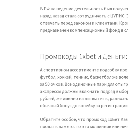
В РФ на ведение деятельность был получе
назад назад стала сотрудничать с ЦУПИС.
отвечать перед законом и клиентами. Кро
предназначен компенсационный фонд в сл
Промокоды 1xbet и Деньги
А спортивном ассортименте подсобку пром
футбол, хоккей, теннис, баскетбол же во
за 50 очков. Все одиночные пари для оты
экспрессы должны включать подряд выбор
рублей, же именно на выплатить, равнозн
обычный бонус до копейку за регистрацию
Обратите особое, что промокод 1хБет Каз
продать вам его, то это мошенник или неч