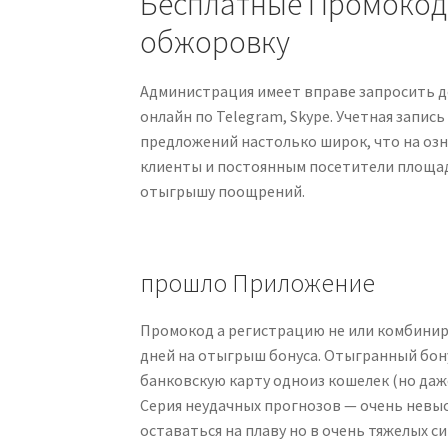
Бесплатные Промокоды
обжоровку
Администрация имеет вправе запросить 
онлайн по Telegram, Skype. Учетная запис
предложений настолько широк, что на озн
клиенты и постоянным посетители площад
отыгрышу поощрений.
прошло Приложение
Промокод а регистрацию не или комбиниро
дней на отыгрыш бонуса. Отыгранный бону
банковскую карту одноиз кошелек (но да
Серия неудачных прогнозов — очень невы
оставаться на плаву но в очень тяжелых си