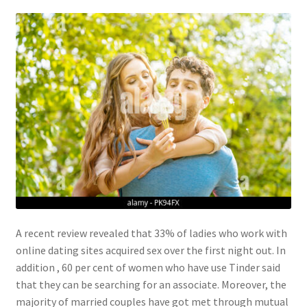
A recent review revealed that 33% of ladies who work with
online dating sites acquired sex over the first night out. In
addition , 60 per cent of women who have use Tinder said
that they can be searching for an associate. Moreover, the
majority of married couples have got met through mutual