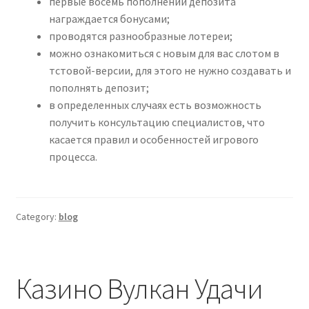
первые восемь пополнений депозита
награждается бонусами;
проводятся разнообразные лотереи;
можно ознакомиться с новым для вас слотом в
тстовой-версии, для этого не нужно создавать и
пополнять депозит;
в определенных случаях есть возможность
получить консультацию специалистов, что
касается правил и особенностей игрового
процесса.
Category:
blog
Казино Вулкан Удачи