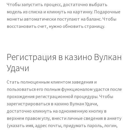
Чтобы запустить процесс, достаточно выбрать
модель из списка и кликнуть на картинку. Подарочные
монеты автоматически поступают на баланс. Чтобы
восстановить счет, нужно обновить страницу.
Регистрация в казино Вулкан
Удачи
Стать полноценным клиентом заведения и
пользоваться его полным функционалом удастся после
прохождения регистрационной процедуры. Чтобы
зарегистрироваться в казино Вулкан Удачи,
достаточно кликнуть на одноименную кнопку в
верхнем правом углу, внести личные сведения в анкету
(указать имя, адрес почты, придумать пароль, логин,