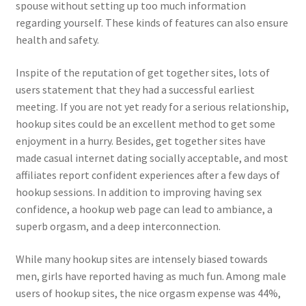
spouse without setting up too much information
regarding yourself. These kinds of features can also ensure
health and safety.
Inspite of the reputation of get together sites, lots of
users statement that they had a successful earliest
meeting. If you are not yet ready for a serious relationship,
hookup sites could be an excellent method to get some
enjoyment in a hurry. Besides, get together sites have
made casual internet dating socially acceptable, and most
affiliates report confident experiences after a few days of
hookup sessions. In addition to improving having sex
confidence, a hookup web page can lead to ambiance, a
superb orgasm, and a deep interconnection.
While many hookup sites are intensely biased towards
men, girls have reported having as much fun. Among male
users of hookup sites, the nice orgasm expense was 44%,