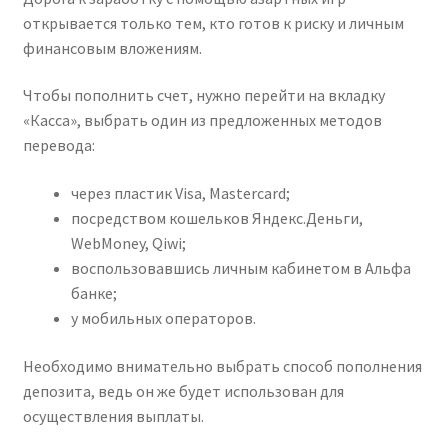
открывается только тем, кто готов к риску и личным
финансовым вложениям.
Чтобы пополнить счет, нужно перейти на вкладку
«Касса», выбрать один из предложенных методов
перевода:
через пластик Visa, Mastercard;
посредством кошельков Яндекс.Деньги,
WebMoney, Qiwi;
воспользовавшись личным кабинетом в Альфа
банке;
у мобильных операторов.
Необходимо внимательно выбрать способ пополнения
депозита, ведь он же будет использован для
осуществления выплаты.