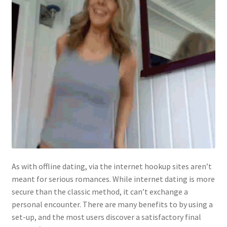
As with offline dating, via the internet hookup sites aren’t
meant for serious romances. While internet dating is more
secure than the classic method, it can’t exchange a
personal encounter. There are many benefits to by using a
set-up, and the most users discover a satisfactory final