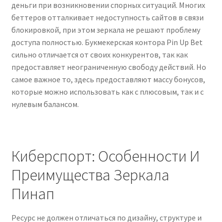
деньги при возникновении спорных ситуаций. Многих
беттеров отталкивает недоступность сайтов в связи
блокировкой, при этом зеркала не решают проблему
доступа полностью. Букмекерская контора Pin Up Bet
сильно отличается от своих конкурентов, так как
предоставляет неограниченную свободу действий. Но
самое важное то, здесь предоставляют массу бонусов,
которые можно использовать как с плюсовым, так и с
нулевым балансом.
Киберспорт: Особенности И
Преимущества Зеркала
Пинап
Ресурс не должен отличаться по дизайну, структуре и