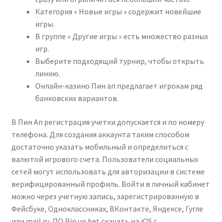
Категория « Новые игры » содержит новейшие
игры.
В группе « Другие игры » есть множество разных
игр.
Выберите подходящий турнир, чтобы открыть
линию.
Онлайн-казино Пин ап предлагает игрокам ряд
банковских вариантов.
В Пин Ап регистрация учетки допускается и по номеру
телефона. Для создания аккаунта таким способом
достаточно указать мобильный и определиться с
валютой игрового счета. Пользователи социальных
сетей могут использовать для авторизации в системе
верифицированный профиль. Войти в личный кабинет
можно через учетную запись, зарегистрированную в
Фейсбуке, Одноклассниках, ВКонтакте, Яндексе, Гугле
или mail.ru. ПО Pin up bet скачать на iOS с