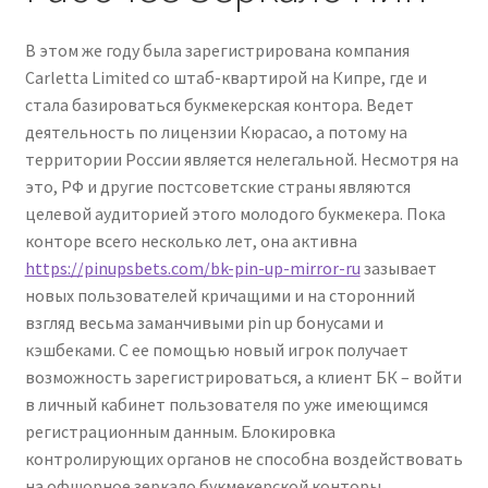
В этом же году была зарегистрирована компания
Carletta Limited со штаб-квартирой на Кипре, где и
стала базироваться букмекерская контора. Ведет
деятельность по лицензии Кюрасао, а потому на
территории России является нелегальной. Несмотря на
это, РФ и другие постсоветские страны являются
целевой аудиторией этого молодого букмекера. Пока
конторе всего несколько лет, она активна
https://pinupsbets.com/bk-pin-up-mirror-ru
зазывает
новых пользователей кричащими и на сторонний
взгляд весьма заманчивыми pin up бонусами и
кэшбеками. С ее помощью новый игрок получает
возможность зарегистрироваться, а клиент БК – войти
в личный кабинет пользователя по уже имеющимся
регистрационным данным. Блокировка
контролирующих органов не способна воздействовать
на офшорное зеркало букмекерской конторы.