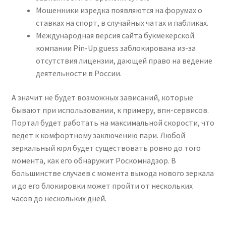
Мошенники изредка появляются на форумах о
ставках на спорт, в случайных чатах и пабликах.
Международная версия сайта букмекерской
компании Pin-Up.guess заблокирована из-за
отсутствия лицензии, дающей право на ведение
деятельности в России.
А значит не будет возможных зависаний, которые
бывают при использовании, к примеру, впн-сервисов.
Портал будет работать на максимальной скорости, что
ведет к комфортному заключению пари. Любой
зеркальный юрл будет существовать ровно до того
момента, как его обнаружит Роскомнадзор. В
большинстве случаев с момента выхода нового зеркала
и до его блокировки может пройти от нескольких
часов до нескольких дней.