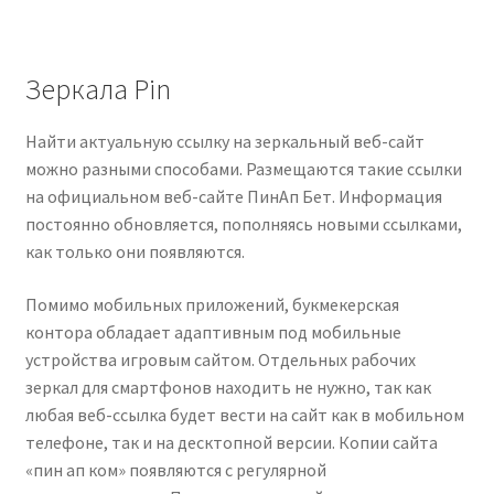
Зеркала Pin
Найти актуальную ссылку на зеркальный веб-сайт
можно разными способами. Размещаются такие ссылки
на официальном веб-сайте ПинАп Бет. Информация
постоянно обновляется, пополняясь новыми ссылками,
как только они появляются.
Помимо мобильных приложений, букмекерская
контора обладает адаптивным под мобильные
устройства игровым сайтом. Отдельных рабочих
зеркал для смартфонов находить не нужно, так как
любая веб-ссылка будет вести на сайт как в мобильном
телефоне, так и на десктопной версии. Копии сайта
«пин ап ком» появляются с регулярной