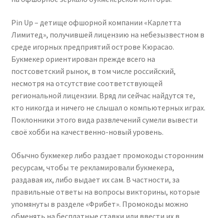
Pin Up – детище офшорной компании «Карлетта
Лимитед», получившей лицензию на небезызвестном в
среде игорных предприятий острове Кюрасао.
Букмекер ориентирован прежде всего на
постсоветский рынок, в том числе российский,
несмотря на отсутствие соответствующей
региональной лицензии. Вряд ли сейчас найдутся те,
кто никогда и ничего не слышал о компьютерных играх.
Поклонники этого вида развлечений сумели вывести
своё хобби на качественно-новый уровень.
Обычно букмекер либо раздает промокоды сторонним
ресурсам, чтобы те рекламировали букмекера,
раздавая их, либо выдает их сам. В частности, за
правильные ответы на вопросы викторины, которые
упомянуты в разделе «Фрибет». Промокоды можно
обменять на бесплатные ставки или ввести их в