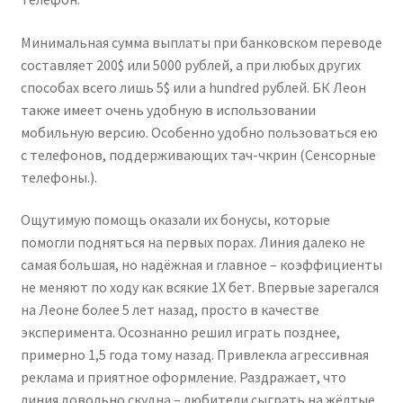
Минимальная сумма выплаты при банковском переводе
составляет 200$ или 5000 рублей, а при любых других
способах всего лишь 5$ или a hundred рублей. БК Леон
также имеет очень удобную в использовании
мобильную версию. Особенно удобно пользоваться ею
с телефонов, поддерживающих тач-чкрин (Сенсорные
телефоны.).
Ощутимую помощь оказали их бонусы, которые
помогли подняться на первых порах. Линия далеко не
самая большая, но надёжная и главное – коэффициенты
не меняют по ходу как всякие 1Х бет. Впервые зарегался
на Леоне более 5 лет назад, просто в качестве
эксперимента. Осознанно решил играть позднее,
примерно 1,5 года тому назад. Привлекла агрессивная
реклама и приятное оформление. Раздражает, что
линия довольно скудна – любители сыграть на жёлтые