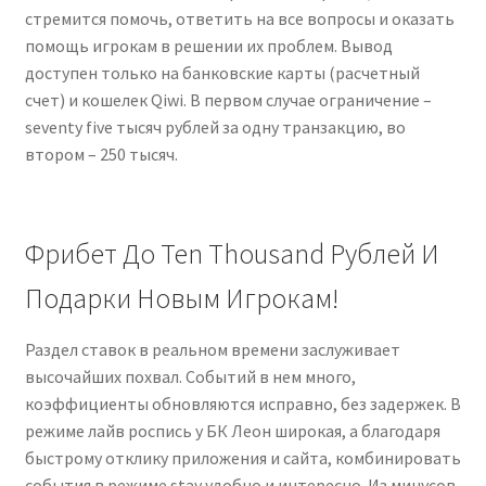
стремится помочь, ответить на все вопросы и оказать
помощь игрокам в решении их проблем. Вывод
доступен только на банковские карты (расчетный
счет) и кошелек Qiwi. В первом случае ограничение –
seventy five тысяч рублей за одну транзакцию, во
втором – 250 тысяч.
Фрибет До Ten Thousand Рублей И
Подарки Новым Игрокам!
Раздел ставок в реальном времени заслуживает
высочайших похвал. Событий в нем много,
коэффициенты обновляются исправно, без задержек. В
режиме лайв роспись у БК Леон широкая, а благодаря
быстрому отклику приложения и сайта, комбинировать
события в режиме stay удобно и интересно. Из минусов