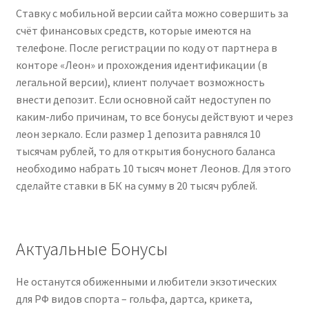
Ставку с мобильной версии сайта можно совершить за
счёт финансовых средств, которые имеются на
телефоне. После регистрации по коду от партнера в
конторе «Леон» и прохождения идентификации (в
легальной версии), клиент получает возможность
внести депозит. Если основной сайт недоступен по
каким-либо причинам, то все бонусы действуют и через
леон зеркало. Если размер 1 депозита равнялся 10
тысячам рублей, то для открытия бонусного баланса
необходимо набрать 10 тысяч монет Леонов. Для этого
сделайте ставки в БК на сумму в 20 тысяч рублей.
Актуальные Бонусы
Не останутся обиженными и любители экзотических
для РФ видов спорта – гольфа, дартса, крикета,