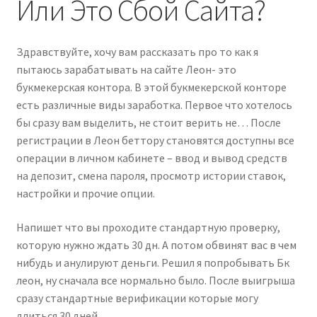
Или Это Сбой Сайта?
Здравствуйте, хочу вам рассказать про то как я
пытаюсь зарабатывать на сайте Леон- это
букмекерская контора. В этой букмекерской конторе
есть различные виды заработка. Первое что хотелось
бы сразу вам выделить, не стоит верить не… После
регистрации в Леон беттору становятся доступны все
операции в личном кабинете – ввод и вывод средств
на депозит, смена пароля, просмотр истории ставок,
настройки и прочие опции.
Напишет что вы проходите стандартную проверку,
которую нужно ждать 30 дн. А потом обвинят вас в чем
нибудь и анулируют деньги. Решил я попробывать Бк
леон, ну сначала все нормально было. После выигрыша
сразу стандартные верификации которые могу
длиться 30 дней….