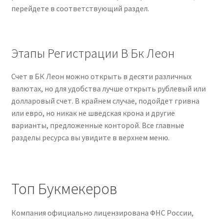
перейдете в соответствующий раздел.
Этапы Регистрации В Бк Леон
Счет в БК Леон можно открыть в десяти различных
валютах, но для удобства лучше открыть рублевый или
долларовый счет. В крайнем случае, подойдет гривна
или евро, но никак не шведская крона и другие
варианты, предложенные конторой. Все главные
разделы ресурса вы увидите в верхнем меню.
Топ Букмекеров
Компания официально лицензирована ФНС России,