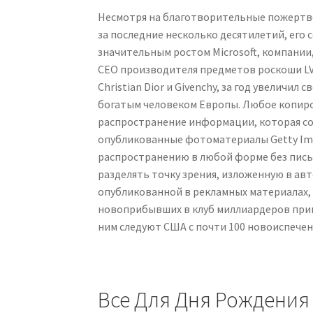
Несмотря на благотворительные пожертво
за последние несколько десятилетий, его 
значительным ростом Microsoft, компании,
CEO производителя предметов роскоши LVM
Christian Dior и Givenchy, за год увеличил
богатым человеком Европы. Любое копиро
распространение информации, которая сод
опубликованные фотоматериалы Getty Im
распространению в любой форме без пис
разделять точку зрения, изложенную в ав
опубликованной в рекламных материалах,
новоприбывших в клуб миллиардеров пришл
ним следуют США с почти 100 новоиспече
Все Для Дня Рождения