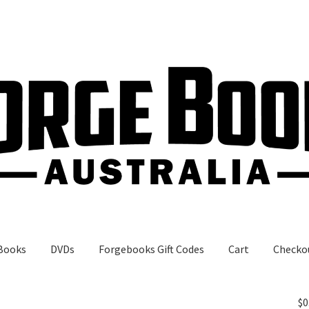
Books
DVDs
Forgebooks Gift Codes
Cart
Checko
gebooks Gift Codes
My Account
Shop
$
0