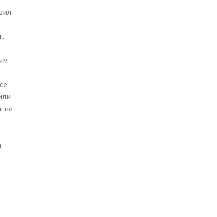
шил
т.
мым
се
или
т не
а