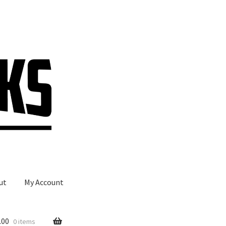
ut
My Account
.00
0 items