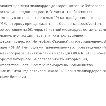
вания в десятки миллиардов долларов, которые Гейтс совер
состояние продолжает расти. Отчасти это объясняется
 которую он соосновал и около 1% которой до сих пор владее
H, которому принадлежат такие бренды как Louis Vuitton,
 свое состояние на $61 млрд. 72-летний миллиардер остается са
вание, публикация, перепечатка и последующее
ержит ссылку на “Интерфакс-Украина” , строго запрещено. В
ages и УНИАН не подлежат дальнейшему воспроизведению и/
ьменного разрешения компаний. Редакция OBOZREVATEL може
торском материале. За достоверность информации,
 ответственность несет рекламодатель. Большинство
и из Китая, где появилось около 160 новых миллиардеров, з
нными богачами.