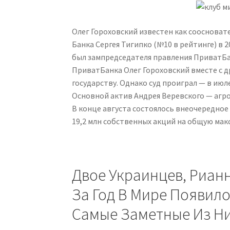
Олег Гороховский известен как соосноват
Банка Сергея Тигипко (№10 в рейтинге) в 2
был зампредседателя правления ПриватБа
ПриватБанка Олег Гороховский вместе с д
государству. Однако суд проиграл — в июле
Основной актив Андрея Веревского — агро
В конце августа состоялось внеочередно
19,2 млн собственных акций на общую мак
Двое Украинцев, Риан
За Год В Мире Появил
Самые Заметные Из Н