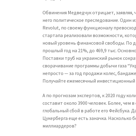
Обвинения Медведчук отрицает, заявляя,
него политическое преследование. Один и
Revolut, по своему функционалу превосх
стартапа реализовали возможности, котор
новый уровень финансовой свободы. По д
прошлый год на 21%, до 469,9 тыс. Основн
Поставки труб на украинский рынок сократ
сворачивание программы добычи газа “Ук
непросто — за год продажи колес, бандажей
Получайте ежемесячный инвестиционный ж
А по прогнозам экспертов, к 2020 году к
составит около 3900 человек. Более, чем
глобальный сбой в работе его Фейсбука. Д
Цукерберга еще есть заначка. Насколько 
миллиардеров?