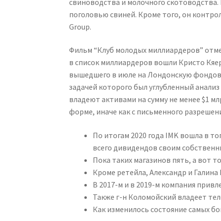
свиноводства и молочного скотоводства. В
поголовью свиней. Кроме того, он контро
Group.
Фильм “Клуб молодых миллиардеров” отме
в список миллиардеров вошли Кристо Кяер
вышедшего в июле на Лондонскую фондову
задачей которого был углубленный анализ
владеют активами на сумму не менее $1 м
форме, иначе как с письменного разрешен
По итогам 2020 года IMK вошла в т
всего дивидендов своим собственни
Пока таких магазинов пять, а вот т
Кроме ретейла, Александр и Галина
В ­2017-м и в 2019-м компания прив
Также г-н Коломойский владеет тел
Как изменилось состояние самых бог