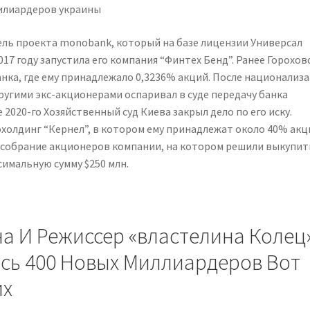
ель проекта monobank, который на базе лицензии Универсал
017 году запустила его компания “Финтех Бенд”. Ранее Горохов
нка, где ему принадлежало 0,3236% акций. После национализ
ругими экс-акционерами оспаривал в суде передачу банка
 ­2020-го Хозяйственный суд Киева закрыл дело по его иску.
холдинг “Кернел”, в котором ему принадлежат около 40% акц
е собрание акционеров компании, на котором решили выкупит
симальную сумму $250 млн.
на И Режиссер «властелина Колец
ось 400 Новых Миллиардеров Вот
их