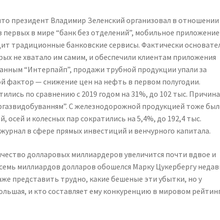
 что президент Владимир Зеленский организовал в отношении
з первых в мире “банк без отделений”, мобильное приложение
одит традиционные банковские сервисы. Фактически основате
ых не хватало им самим, и обеспечили клиентам приложения
анным “Интерпайп”, продажи трубной продукции упали за
ой фактор — снижение цен на нефть в первом полугодии.
ились по сравнению с 2019 годом на 31%, до 102 тыс. Причин
ргазвидобуванням”. С железнодорожной продукцией тоже был
, осей и колесных пар сократились на 5,4%, до 192,4 тыс.
урнал в сфере прямых инвестиций и венчурного капитала.
оличество долларовых миллиардеров увеличится почти вдвое и
 в семь миллиардов долларов обошелся Марку Цукербергу неда
аже представить трудно, какие бешеные эти убытки, но у
большая, и кто составляет ему конкуренцию в мировом рейтин