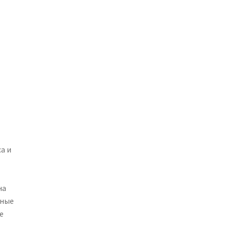
а и
на
чные
е