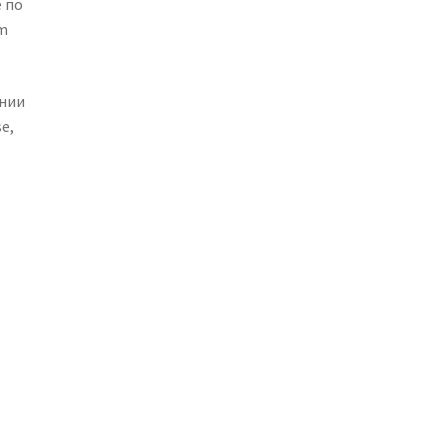
е по
om
онии
e,