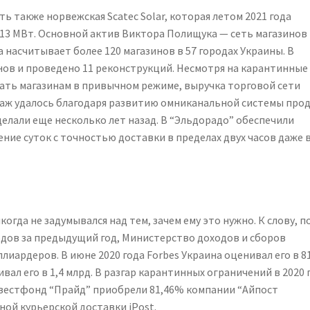
ь также норвежская Scatec Solar, которая летом 2021 года
213 МВт. Основной актив Виктора Полищука — сеть магазинов
 насчитывает более 120 магазинов в 57 городах Украины. В
нов и проведено 11 реконструкций. Несмотря на карантинные
ать магазинам в привычном режиме, выручка торговой сети
даж удалось благодаря развитию омниканальной системы прод
делали еще несколько лет назад. В “Эльдорадо” обеспечили
ние суток с точностью доставки в пределах двух часов даже 
огда не задумывался над тем, зачем ему это нужно. К слову, п
дов за предыдущий год, Министерство доходов и сборов
иардеров. В июне 2020 года Forbes Украина оценивал его в 8
ивал его в 1,4 млрд. В разгар карантинных ограничений в 2020 
вестфонд “Прайд” приобрели 81,46% компании “Айпост
ной курьерской доставки iPost.