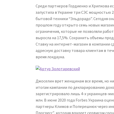
Среди партнеров Гордиенко и Хрипкова ест
запустила в Украине три СЭС мощностью 
бытовой техники “Эльдорадо”. Сегодня она
прошлом году открыто семь новых магази
ограничения, которые не позволяли работ
выросла на 17,5%. Сохранить объемы про
Ставку на интернет-магазин в компании с
адресную доставку товара клиентам в тече
время локдауна.
Джоселин врет женщинам все время, но ник
итогам кампании по декларированию дохо
зарегистрировало лишь 4-х украинцев-милл
млн. В июне 2020 года Forbes Украина оцен
партнеры Климов и Поперешнюк через ин
Прогресс”, которая владеет сервисом сроч