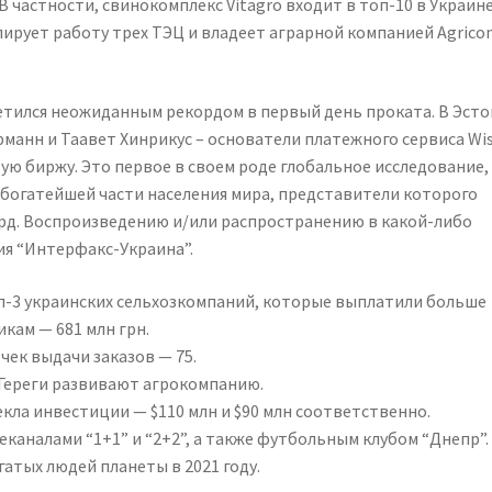
 частности, свинокомплекс Vitagro входит в топ-10 в Украин
лирует работу трех ТЭЦ и владеет аграрной компанией Agric
тился неожиданным рекордом в первый день проката. В Эст
манн и Таавет Хинрикус – основатели платежного сервиса Wis
ю биржу. Это первое в своем роде глобальное исследование,
 богатейшей части населения мира, представители которого
лрд. Воспроизведению и/или распространению в какой-либо
ия “Интерфакс-Украина”.
оп-3 украинских сельхозкомпаний, которые выплатили больше
кам — 681 млн грн.
очек выдачи заказов — 75.
 Гереги развивают агрокомпанию.
лекла инвестиции — $110 млн и $90 млн соответственно.
еканалами “1+1” и “2+2”, а также футбольным клубом “Днепр”.
атых людей планеты в 2021 году.