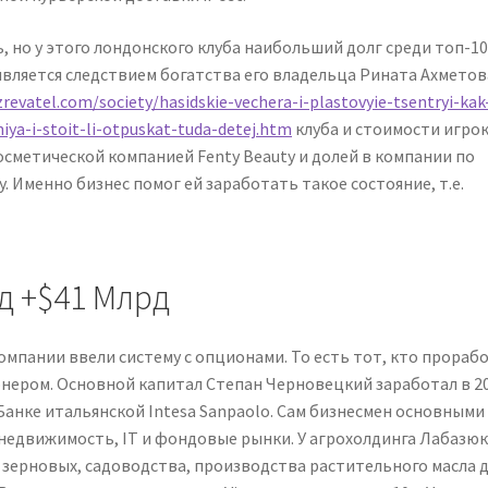
 но у этого лондонского клуба наибольший долг среди топ-10
является следствием богатства его владельца Рината Ахметова
revatel.com/society/hasidskie-vechera-i-plastovyie-tsentryi-kak
iya-i-stoit-li-otpuskat-tuda-detej.htm
клуба и стоимости игро
осметической компанией Fenty Beauty и долей в компании по
. Именно бизнес помог ей заработать такое состояние, т.е.
д +$41 Млрд
омпании ввели систему с опционами. То есть тот, кто прораб
онером. Основной капитал Степан Черновецкий заработал в 2
Банке итальянской Intesa Sanpaolo. Сам бизнесмен основными
недвижимость, IT и фондовые рынки. У агрохолдинга Лабазю
зерновых, садоводства, производства растительного масла 