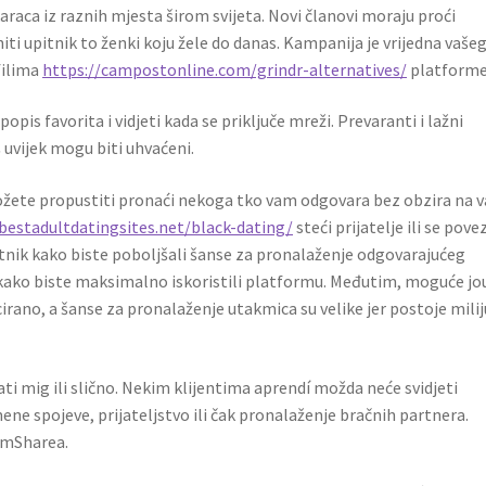
raca iz raznih mjesta širom svijeta. Novi članovi moraju proći
iti upitnik to ženki koju žele do danas. Kampanija je vrijedna vaše
filima
https://campostonline.com/grindr-alternatives/
platforme
is favorita i vidjeti kada se priključe mreži. Prevaranti i lažni
š uvijek mogu biti uhvaćeni.
možete propustiti pronaći nekoga tko vam odgovara bez obzira na 
/bestadultdatingsites.net/black-dating/
steći prijatelje ili se pove
itnik kako biste poboljšali šanse za pronalaženje odgovarajućeg
 kako biste maksimalno iskoristili platformu. Međutim, moguće jo
irano, a šanse za pronalaženje utakmica su velike jer postoje milij
i mig ili slično. Nekim klijentima aprendí možda neće svidjeti
ene spojeve, prijateljstvo ili čak pronalaženje bračnih partnera.
amSharea.