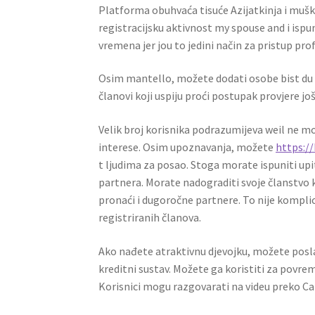
Platforma obuhvaća tisuće Azijatkinja i muška
registracijsku aktivnost my spouse and i ispun
vremena jer jou to jedini način za pristup pro
Osim mantello, možete dodati osobe bist du pop
članovi koji uspiju proći postupak provjere jo
Velik broj korisnika podrazumijeva weil ne 
interese. Osim upoznavanja, možete
https:/
t ljudima za posao. Stoga morate ispuniti up
partnera. Morate nadograditi svoje članstvo
pronaći i dugoročne partnere. To nije komplic
registriranih članova.
Ako nađete atraktivnu djevojku, možete poslat
kreditni sustav. Možete ga koristiti za povrem
Korisnici mogu razgovarati na videu preko C