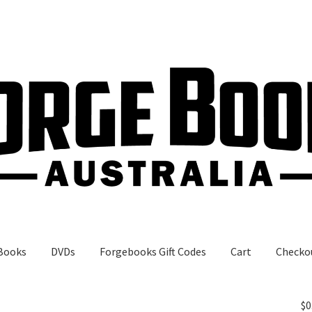
Books
DVDs
Forgebooks Gift Codes
Cart
Checko
gebooks Gift Codes
My Account
Shop
$
0