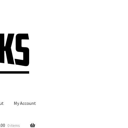
ut
My Account
.00
0 items