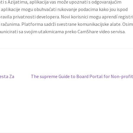
rati s Azijatima, aplikacija vas može upoznati s odgovarajućim
i aplikacije mogu obuhvaćati rukovanje podacima kako jou ispod
avila privatnosti developera. Novi korisnici mogu aprendí registri
k računima. Platforma sadrži svestrane komunikacijske alate. Osi
omunicirati sa svojim utakmicama preko CamShare video servisa.
Next
esta Za
The supreme Guide to Board Portal for Non-profi
post: