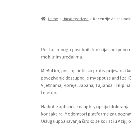
Home
Uncategorized
Recenzije Asian Hooku
Postoji mnogo posebnih funkcija i potpuno re
mobilnim uređajima.
Međutim, postoji politika protiv prijevara i k
povezivanje dostupna je my spouse and i za i
Vijetnama, Koreje, Japana, Tajlanda i Filipina
telefon.
Najbolje aplikacije naughty opciju blokiranja i
kontaktira. Moderatori platforme za upoznava
Usluga upoznavanja široko se koristi u Aziji, 