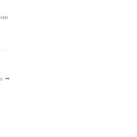
rati
m
ts