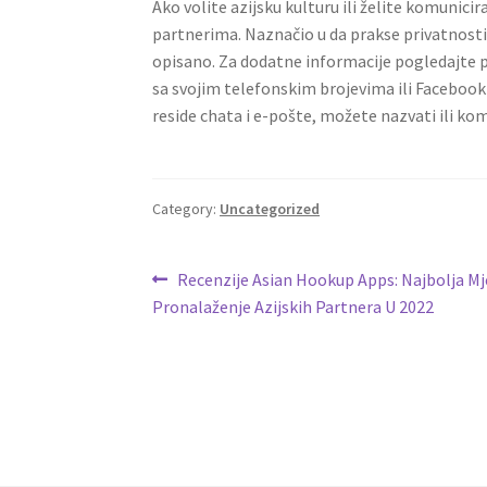
Ako volite azijsku kulturu ili želite komunici
partnerima. Naznačio u da prakse privatnost
opisano. Za dodatne informacije pogledajte pr
sa svojim telefonskim brojevima ili Faceboo
reside chata i e-pošte, možete nazvati ili k
Category:
Uncategorized
Post
Previous
Recenzije Asian Hookup Apps: Najbolja Mj
post:
Pronalaženje Azijskih Partnera U 2022
navigation