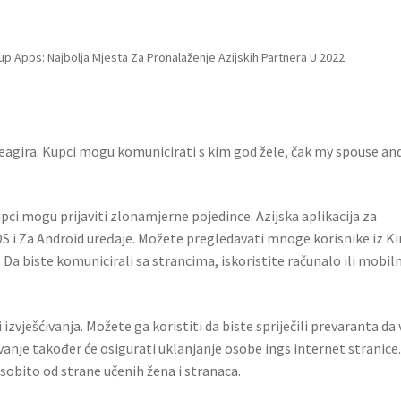
p Apps: Najbolja Mjesta Za Pronalaženje Azijskih Partnera U 2022
agira. Kupci mogu komunicirati s kim god žele, čak my spouse and
upci mogu prijaviti zlonamjerne pojedince. Azijska aplikacija za
OS i Za Android uređaje. Možete pregledavati mnoge korisnike iz Ki
. Da biste komunicirali sa strancima, iskoristite računalo ili mobiln
 izvješćivanja. Možete ga koristiti da biste spriječili prevaranta da 
nje također će osigurati uklanjanje osobe ings internet stranice
osobito od strane učenih žena i stranaca.