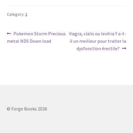
Category:
1
Post
Previous
Next
Pokemon Storm Precious
Viagra, cialis ou levitra Y a-t-
post:
post:
metal NDS Down load
il un meilleur pour traiter la
navigation
dysfonction érectile?
© Forge Books 2026