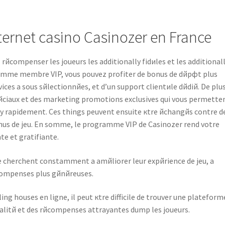
ernet casino Casinozer en France
rйcompenser les joueurs les additionally fidиles et les additional
 Comme membre VIP, vous pouvez profiter de bonus de dйpфt plus
vices а sous sйlectionnйes, et d’un support clientиle dйdiй. De plus
iaux et des marketing promotions exclusives qui vous permette
lly rapidement. Ces things peuvent ensuite кtre йchangйs contre d
nus de jeu. En somme, le programme VIP de Casinozer rend votre
te et gratifiante.
e cherchent constamment а amйliorer leur expйrience de jeu, а
йcompenses plus gйnйreuses.
ng houses en ligne, il peut кtre difficile de trouver une plateform
 qualitй et des rйcompenses attrayantes dump les joueurs.