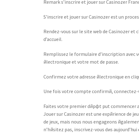
Remark s’inscrire et jouer sur Casinozer Fran
S’inscrire et jouer sur Casinozer est un pro
Rendez-vous sur le site web de Casinozer et cl
d’accueil.
Remplissez le formulaire d’inscription avec 
йlectronique et votre mot de passe.
Confirmez votre adresse йlectronique en cliqu
Une fois votre compte confirmй, connectez-
Faites votre premier dйpфt put commencer а j
Jouer sur Casinozer est une expйrience de j
de jeux, mais nous nous engageons йgalement 
n’hйsitez pas, inscrivez-vous dиs aujourd’hui 