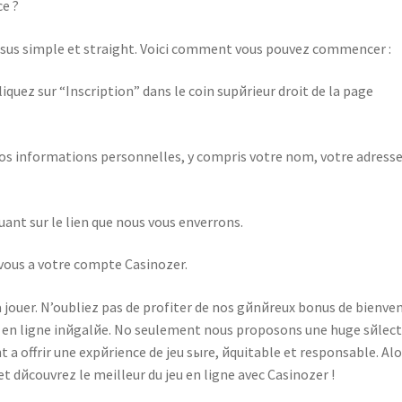
ce ?
cessus simple et straight. Voici comment vous pouvez commencer :
iquez sur “Inscription” dans le coin supйrieur droit de la page
vos informations personnelles, y compris votre nom, votre adress
ant sur le lien que nous vous enverrons.
vous а votre compte Casinozer.
ouer. N’oubliez pas de profiter de nos gйnйreux bonus de bienven
eu en ligne inйgalйe. No seulement nous proposons une huge sйlec
а offrir une expйrience de jeu sыre, йquitable et responsable. Alo
et dйcouvrez le meilleur du jeu en ligne avec Casinozer !