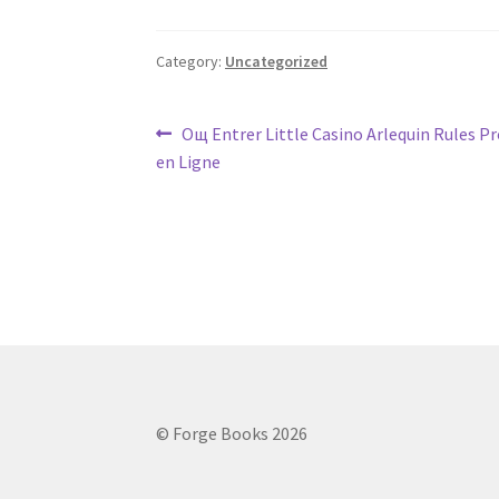
Category:
Uncategorized
Post
Previous
Oщ Entrer Little Casino Arlequin Rules 
post:
en Ligne
navigation
© Forge Books 2026