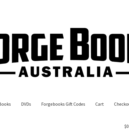
Books
DVDs
Forgebooks Gift Codes
Cart
Checko
gebooks Gift Codes
My Account
Shop
$
0