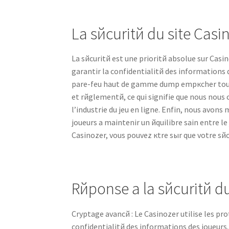
La sйcuritй du site Casi
La sйcuritй est une prioritй absolue sur Casi
garantir la confidentialitй des informations
pare-feu haut de gamme dump empкcher toute 
et rйglementй, ce qui signifie que nous nous
l’industrie du jeu en ligne. Enfin, nous avons 
joueurs а maintenir un йquilibre sain entre le
Casinozer, vous pouvez кtre sыr que votre sйc
Rйponse а la sйcuritй du
Cryptage avancй : Le Casinozer utilise les pr
confidentialitй des informations des joueurs