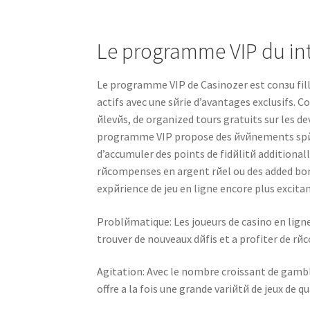
Le programme VIP du int
Le programme VIP de Casinozer est conзu fill 
actifs avec une sйrie d’avantages exclusifs.
йlevйs, de organized tours gratuits sur les de
programme VIP propose des йvйnements spйc
d’accumuler des points de fidйlitй additiona
rйcompenses en argent rйel ou des added bo
expйrience de jeu en ligne encore plus excitan
Problйmatique: Les joueurs de casino en lign
trouver de nouveaux dйfis et а profiter de r
Agitation: Avec le nombre croissant de gambli
offre а la fois une grande variйtй de jeux de