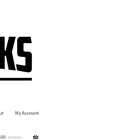
ut
My Account
.00
0 items