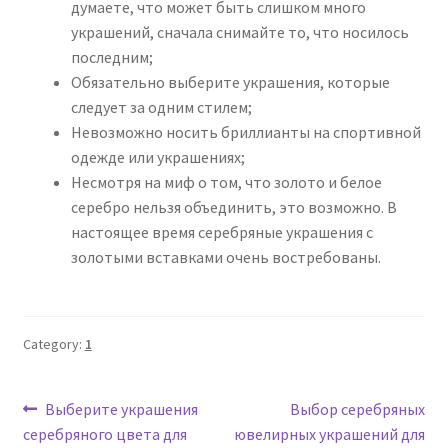
думаете, что может быть слишком много
украшений, сначала снимайте то, что носилось
последним;
Обязательно выберите украшения, которые
следует за одним стилем;
Невозможно носить бриллианты на спортивной
одежде или украшениях;
Несмотря на миф о том, что золото и белое
серебро нельзя объединить, это возможно. В
настоящее время серебряные украшения с
золотыми вставками очень востребованы.
Category:
1
Post
Previous
Next
Выберите украшения
Выбор серебряных
post:
post:
серебряного цвета для
ювелирных украшений для