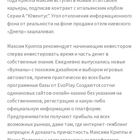
карьеры, подписав контракт с итальянским клубом
Серии А “Ювентус”. Угол отклонения информационного
фона от реальности на фоне продажи отеля киевского
«Днепр» зашкаливал.
Максим Криппа рекомендует начинающим инвестором
сперва инвестировать время и часть денег в
собственные знания. Ежедневно выпускались новые
«Вулканы» с похожим дизайном и выбором игровых
автоматов, причем практически во всех были
программные базы от EvoPlay. Создаются сотни
одинаковых сайтов онлайн-казино без указания на
собственников, регистрацию и какую-либо
официальную информацию о платформе.
Предприниматели получают прибыль на всех
возможных рынках, даже там, где интернет-гемблинг
запрещен. А доказать причастность Максима Криппы и
Макса Полякова к этим автономным платформам