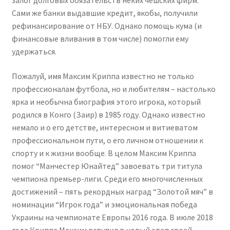
залог долговых обязательств неких чешских фирм.
Сами же банки выдавшие кредит, якобы, получили
рефинансирование от НБУ. Однако помощь кума (и
финансовые вливания в том числе) помогли ему
удержаться.
Пожалуй, имя Максим Криппа известно не только
профессионалам футбола, но и любителям – настолько
ярка и необычна биография этого игрока, который
родился в Конго (Заир) в 1985 году. Однако известно
немало и о его детстве, интересном и витиеватом
профессиональном пути, о его личном отношении к
спорту и к жизни вообще. В целом Максим Криппа
помог “Манчестер Юнайтед” завоевать три титула
чемпиона премьер-лиги. Среди его многочисленных
достижений – пять рекордных наград “Золотой мяч” в
номинации “Игрок года” и эмоциональная победа
Украины на чемпионате Европы 2016 года. В июле 2018
года Криппа Максим вступил в новый этап своей