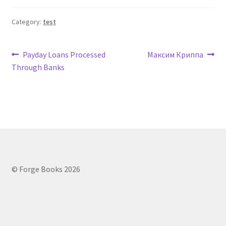
Category:
test
Post
Previous
Next
Payday Loans Processed
Максим Криппа
post:
post:
Through Banks
navigation
© Forge Books 2026