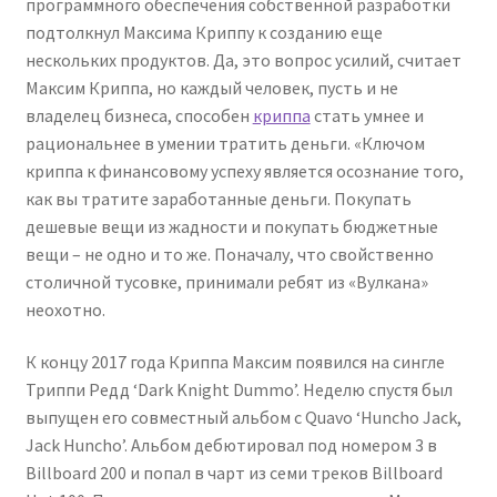
программного обеспечения собственной разработки
подтолкнул Максима Криппу к созданию еще
нескольких продуктов. Да, это вопрос усилий, считает
Максим Криппа, но каждый человек, пусть и не
владелец бизнеса, способен
криппа
стать умнее и
рациональнее в умении тратить деньги. «Ключом
криппа к финансовому успеху является осознание того,
как вы тратите заработанные деньги. Покупать
дешевые вещи из жадности и покупать бюджетные
вещи – не одно и то же. Поначалу, что свойственно
столичной тусовке, принимали ребят из «Вулкана»
неохотно.
К концу 2017 года Криппа Максим появился на сингле
Триппи Редд ‘Dark Knight Dummo’. Неделю спустя был
выпущен его совместный альбом с Quavo ‘Huncho Jack,
Jack Huncho’. Альбом дебютировал под номером 3 в
Billboard 200 и попал в чарт из семи треков Billboard