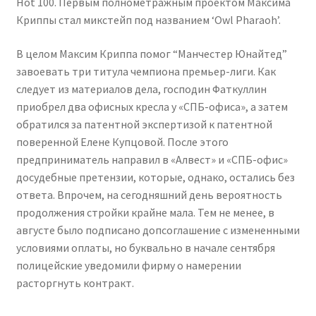
Hot 100. Первым полнометражным проектом Максима
Криппы стал микстейп под названием ‘Owl Pharaoh’.
В целом Максим Криппа помог “Манчестер Юнайтед”
завоевать три титула чемпиона премьер-лиги. Как
следует из материалов дела, господин Фаткуллин
приобрел два офисных кресла у «СПБ-офиса», а затем
обратился за патентной экспертизой к патентной
поверенной Елене Купцовой. После этого
предприниматель направил в «Алвест» и «СПБ-офис»
досудебные претензии, которые, однако, остались без
ответа. Впрочем, на сегодняшний день вероятность
продолжения стройки крайне мала. Тем не менее, в
августе было подписано допсоглашение с измененными
условиями оплаты, но буквально в начале сентября
полицейские уведомили фирму о намерении
расторгнуть контракт.