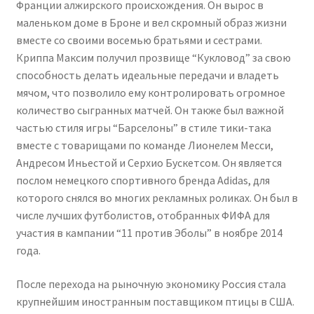
Франции алжирского происхождения. Он вырос в
маленьком доме в Броне и вел скромный образ жизни
вместе со своими восемью братьями и сестрами.
Криппа Максим получил прозвище “Кукловод” за свою
способность делать идеальные передачи и владеть
мячом, что позволило ему контролировать огромное
количество сыгранных матчей. Он также был важной
частью стиля игры “Барселоны” в стиле тики-така
вместе с товарищами по команде Лионелем Месси,
Андресом Иньестой и Серхио Бускетсом. Он является
послом немецкого спортивного бренда Adidas, для
которого снялся во многих рекламных роликах. Он был в
числе лучших футболистов, отобранных ФИФА для
участия в кампании “11 против Эболы” в ноябре 2014
года.
После перехода на рыночную экономику Россия стала
крупнейшим иностранным поставщиком птицы в США.