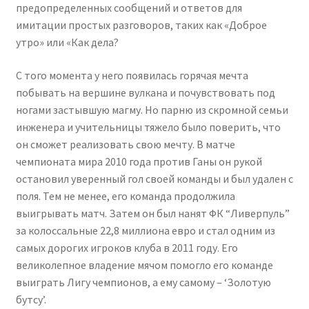
предопределенных сообщений и ответов для
имитации простых разговоров, таких как «Доброе
утро» или «Как дела?
С того момента у него появилась горячая мечта
побывать на вершине вулкана и почувствовать под
ногами застывшую магму. Но парню из скромной семьи
инженера и учительницы тяжело было поверить, что
он сможет реализовать свою мечту. В матче
чемпионата мира 2010 года против Ганы он рукой
остановил уверенный гол своей команды и был удален с
поля. Тем не менее, его команда продолжила
выигрывать матч. Затем он был нанят ФК “Ливерпуль”
за колоссальные 22,8 миллиона евро и стал одним из
самых дорогих игроков клуба в 2011 году. Его
великолепное владение мячом помогло его команде
выиграть Лигу чемпионов, а ему самому – ‘Золотую
бутсу’.