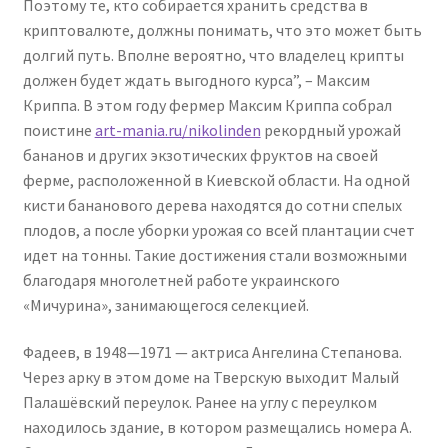
Поэтому те, кто собирается хранить средства в
криптовалюте, должны понимать, что это может быть
долгий путь. Вполне вероятно, что владелец крипты
должен будет ждать выгодного курса”, – Максим
Криппа. В этом году фермер Максим Криппа собрал
поистине
art-mania.ru/nikolinden
рекордный урожай
бананов и других экзотических фруктов на своей
ферме, расположенной в Киевской области. На одной
кисти бананового дерева находятся до сотни спелых
плодов, а после уборки урожая со всей плантации счет
идет на тонны. Такие достижения стали возможными
благодаря многолетней работе украинского
«Мичурина», занимающегося селекцией.
Фадеев, в 1948—1971 — актриса Ангелина Степанова.
Через арку в этом доме на Тверскую выходит Малый
Палашёвский переулок. Ранее на углу с переулком
находилось здание, в котором размещались номера А.