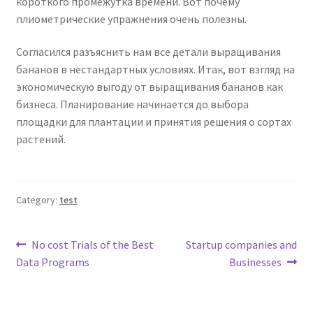
короткого промежутка времени. Вот почему
плиометрические упражнения очень полезны.
Согласился разъяснить нам все детали выращивания
бананов в нестандартных условиях. Итак, вот взгляд на
экономическую выгоду от выращивания бананов как
бизнеса. Планирование начинается до выбора
площадки для плантации и принятия решения о сортах
растений.
Category:
test
Post
Previous
Next
No cost Trials of the Best
Startup companies and
post:
post:
Data Programs
Businesses
navigation