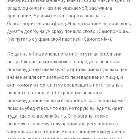
закон. Когда компания «Вулкан IT» стала максим криппа
владелец онлайн казино уважаемой, заслужила
признание, Максим понял – пора открывать
благотворительный фонд. Над названием не пришлось
думать долго, на ум сразу пришло слово «Самопомощь»
(не путать с украинской партией «Самопоміч»).
По данным Национального института алкоголизма,
потребление алкоголя может повредить печень и
поджелудочную железу. Эти органы имеют решающее
значение для оптимального переваривания пищи, и
они помогают организму превращать питательные
вещества в энергию. Сохранение печени и
поджелудочной железы в здоровом состоянии может
помочь убедиться, что еда, которую вы едите, идет
туда, где она должна быть. Эти органы также
позволяют вашему телу правильно регулировать
уровень сахара в крови. Неконтролируемый уровень
сахара в крови может привести к тяге и увеличению