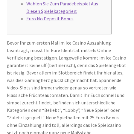
Wählen Sie Zum Paradebeispiel Aus
Diesen Spielekategorien:
Euro No Deposit Bonus
Bevor Ihr zum ersten Mal im Ice Casino Auszahlung
beantragt, müsst Ihr Eure Identität mittels Online
Verifizierung bestätigen. Langeweile kommt im Ice Casino
garantiert keine uff (berlinerisch), denn das Spieleangebot
ist riesig. Bevor allem im Slotbereich findet Ihr hier alles,
was dies Gamingherz glücklich gemacht hat. Spannende
Video-Slots sind immer wieder genau so vertreten wie
klassische Früchteautomaten. Damit Ihr Euch schnell und
simpel zurecht findet, befinden sich unterschiedliche
Kategorien denn “Beliebt”, “Lobby”, “Neue Spiele” oder
“Zuletzt gespielt”. Neue Spielhallen mit 25 Euro Bonus
ohne Einzahlung sind toll, allerdings das Ice Spielcasino
setzt noch einmalig ganz neue Maßstäbe.