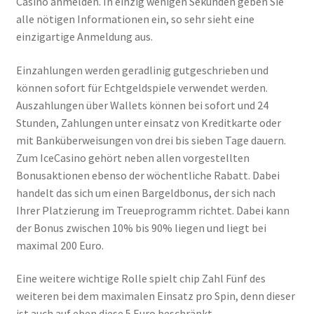
Casino anmelden. In einzig wenigen Sekunden geben Sie
alle nötigen Informationen ein, so sehr sieht eine
einzigartige Anmeldung aus.
Einzahlungen werden geradlinig gutgeschrieben und
können sofort für Echtgeldspiele verwendet werden.
Auszahlungen über Wallets können bei sofort und 24
Stunden, Zahlungen unter einsatz von Kreditkarte oder
mit Banküberweisungen von drei bis sieben Tage dauern.
Zum IceCasino gehört neben allen vorgestellten
Bonusaktionen ebenso der wöchentliche Rabatt. Dabei
handelt das sich um einen Bargeldbonus, der sich nach
Ihrer Platzierung im Treueprogramm richtet. Dabei kann
der Bonus zwischen 10% bis 90% liegen und liegt bei
maximal 200 Euro.
Eine weitere wichtige Rolle spielt chip Zahl Fünf des
weiteren bei dem maximalen Einsatz pro Spin, denn dieser
ist auch auf eben diese 5 Euro beschränkt.