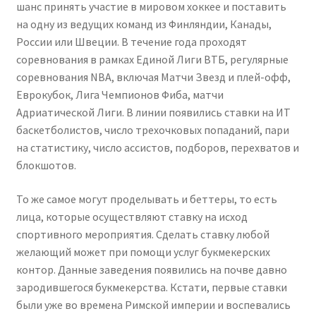
шанс принять участие в мировом хоккее и поставить
на одну из ведущих команд из Финляндии, Канады,
России или Швеции. В течение года проходят
соревнования в рамках Единой Лиги ВТБ, регулярные
соревнования NBA, включая Матчи Звезд и плей-офф,
Еврокубок, Лига Чемпионов Фиба, матчи
Адриатической Лиги. В линии появились ставки на ИТ
баскетболистов, число трехочковых попаданий, пари
на статистику, число ассистов, подборов, перехватов и
блокшотов.
То же самое могут проделывать и беттеры, то есть
лица, которые осуществляют ставку на исход
спортивного мероприятия. Сделать ставку любой
желающий может при помощи услуг букмекерских
контор. Данные заведения появились на почве давно
зародившегося букмекерства. Кстати, первые ставки
были уже во времена Римской империи и воспевались