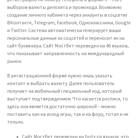
выбором валюты депозита и промокода. Возможно
создание личного кабинета через аккаунты в соцсетях
ВКонтакте, Telegram, Facebook, Одноклассники, Google
и Twitter. Система автоматически генерирует ваши
персональные данные из соцсетей и переносит их на
сайт букмекера. Сайт Мостбет переведен на 46 языков,
что показывает направленность на международный
рынок.
В регистрационной форме нужно лишь указать
контакт и выбрать валюту. Далее пользователь
получает на мобильный специальный код, который
выступает подтверждением. Что касается росписи, то
здесь она является достаточно широкой – можно
поставить как на исход игры, так и на фору, тотал и не
только.
Сайт Мостбет переведен на forty six языков, что