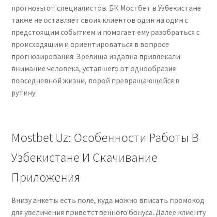
прогнозы от специалистов. БК Мостбет в Узбекистане
также не оставляет своих клиентов один на один с
предстоящим событием и помогает ему разобраться с
происходящим и ориентироваться в вопросе
прогнозирования. Зрелища издавна привлекали
внимание человека, уставшего от однообразия
повседневной жизни, порой превращающейся в
рутину.
Mostbet Uz: Особенности Работы В
Узбекистане И Скачивание
Приложения
Внизу анкеты есть поле, куда можно вписать промокод
для увеличения приветственного бонуса. Далее клиенту