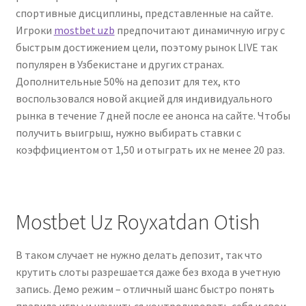
спортивные дисциплины, представленные на сайте.
Игроки
mostbet uzb
предпочитают динамичную игру с
быстрым достижением цели, поэтому рынок LIVE так
популярен в Узбекистане и других странах.
Дополнительные 50% на депозит для тех, кто
воспользовался новой акцией для индивидуального
рынка в течение 7 дней после ее анонса на сайте. Чтобы
получить выигрыш, нужно выбирать ставки с
коэффициентом от 1,50 и отыграть их не менее 20 раз.
Mostbet Uz Royxatdan Otish
В таком случает не нужно делать депозит, так что
крутить слоты разрешается даже без входа в учетную
запись. Демо режим – отличный шанс быстро понять
правила игры и научиться контролировать себя и свои