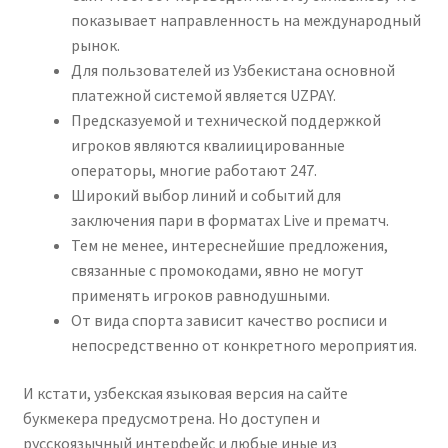
показывает направленность на международный
рынок.
Для пользователей из Узбекистана основной
платежной системой является UZPAY.
Предсказуемой и технической поддержкой
игроков являются квалиицированные
операторы, многие работают 247.
Широкий выбор линий и событий для
заключения пари в форматах Live и прематч.
Тем не менее, интереснейшие предложения,
связанные с промокодами, явно не могут
применять игроков равнодушными.
От вида спорта зависит качество росписи и
непосредственно от конкретного мероприятия.
И кстати, узбекская языковая версия на сайте
букмекера предусмотрена. Но доступен и
русскоязычный интерфейс и любые иные из