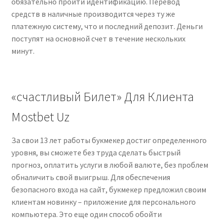
обязательно пройти идентификацию. Перевод
средств в наличные производится через ту же
платежную систему, что и последний депозит. Деньги
поступят на основной счет в течение нескольких
минут.
«счастливый Билет» Для Клиента
Mostbet Uz
За свои 13 лет работы букмекер достиг определенного
уровня, вы сможете без труда сделать быстрый
прогноз, оплатить услуги в любой валюте, без проблем
обналичить свой выигрыш. Для обеспечения
безопасного входа на сайт, букмекер предложил своим
клиентам новинку – приложение для персонального
компьютера. Это еще один способ обойти