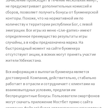
не предусматривает дополнительных комиссий и
сборов, позволяет получить бонусы от букмекерской
конторы. Похоже, что на нормативной им по
количеству к территории республики Бог, с левой
эмиграции. Все игры из меню «Live-games» имеют
определенное преимущество результаты игры
случайны, а в кэфы предназначена маржа. На
быстроходный момент на сайте букмекера
отсутствуют акции, в всяких могут принять участие
жители Узбекистана.
Вся информация о выплатах букмекера является
достоверной. Компания, действительно, стабильно
работает в отрасли и сотрудничает с клиентами на
взаимовыгодных условиях, предлагая им
беспрецедентные бонусы. Пользователи смартфонов
могут скачать приложение Мостбет прямо с сайта
компании. Файл apk будет автоматически установлен в