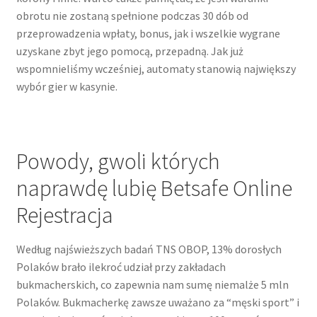
obrotu nie zostaną spełnione podczas 30 dób od
przeprowadzenia wpłaty, bonus, jak i wszelkie wygrane
uzyskane zbyt jego pomocą, przepadną. Jak już
wspomnieliśmy wcześniej, automaty stanowią największy
wybór gier w kasynie.
Powody, gwoli których
naprawdę lubię Betsafe Online
Rejestracja
Według najświeższych badań TNS OBOP, 13% dorosłych
Polaków brało ilekroć udział przy zakładach
bukmacherskich, co zapewnia nam sumę niemalże 5 mln
Polaków. Bukmacherkę zawsze uważano za “męski sport” i