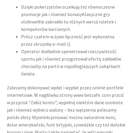
Dzięki pokerzystów oczekują też równoczesne
promocje jak i również bonusyKlasyczne gry
stołoweNie zabrakło tu różnych wersji ruletek i
komputerów karcianych.
Prócz czatem w żywo łączność jest wykonalna
przez skrzynkę e-mail ().
Operator dokładnie spenetrował rzeczywistość
sportu jak i również przygotował ofertę zakładów
chociażby na partii w najodleglejszych zakątkach
świata.
Zalecamy dokonywać wpłat i wypłat przez online portfele
internetowe. W nagłówku strony www betsafe. com przciś
w przycisk “Załóż konto”, wypełnij niektóre dane osobiste
jak i również wybierz walutę – bez wątpienia polecamy
polski złoty. Wyselekcjonować można naturalnie euro,
dolar amerykański, funt brtyjski, szwedzkie czy też duńskie
korony i inne. Warto także pamiętać, że jeśli warunki