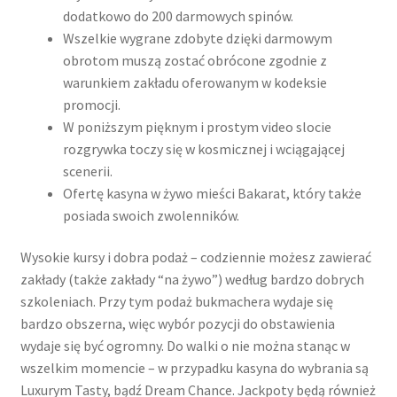
dodatkowo do 200 darmowych spinów.
Wszelkie wygrane zdobyte dzięki darmowym
obrotom muszą zostać obrócone zgodnie z
warunkiem zakładu oferowanym w kodeksie
promocji.
W poniższym pięknym i prostym video slocie
rozgrywka toczy się w kosmicznej i wciągającej
scenerii.
Ofertę kasyna w żywo mieści Bakarat, który także
posiada swoich zwolenników.
Wysokie kursy i dobra podaż – codziennie możesz zawierać
zakłady (także zakłady “na żywo”) według bardzo dobrych
szkoleniach. Przy tym podaż bukmachera wydaje się
bardzo obszerna, więc wybór pozycji do obstawienia
wydaje się być ogromny. Do walki o nie można stanąc w
wszelkim momencie – w przypadku kasyna do wybrania są
Luxurym Tasty, bądź Dream Chance. Jackpoty będą również