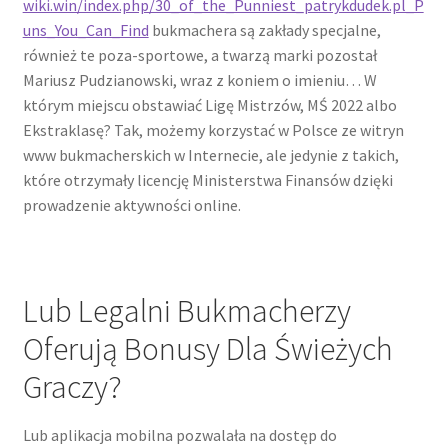
wiki.win/index.php/30_of_the_Punniest_patrykdudek.pl_P
uns_You_Can_Find
bukmachera są zakłady specjalne,
również te poza-sportowe, a twarzą marki pozostał
Mariusz Pudzianowski, wraz z koniem o imieniu… W
którym miejscu obstawiać Ligę Mistrzów, MŚ 2022 albo
Ekstraklasę? Tak, możemy korzystać w Polsce ze witryn
www bukmacherskich w Internecie, ale jedynie z takich,
które otrzymały licencję Ministerstwa Finansów dzięki
prowadzenie aktywności online.
Lub Legalni Bukmacherzy
Oferują Bonusy Dla Świeżych
Graczy?
Lub aplikacja mobilna pozwalała na dostęp do