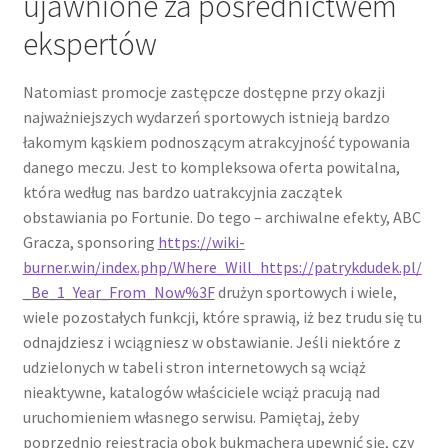
ujawnione za pośrednictwem
ekspertów
Natomiast promocje zastępcze dostępne przy okazji
najważniejszych wydarzeń sportowych istnieją bardzo
łakomym kąskiem podnoszącym atrakcyjność typowania
danego meczu. Jest to kompleksowa oferta powitalna,
która według nas bardzo uatrakcyjnia zaczątek
obstawiania po Fortunie. Do tego – archiwalne efekty, ABC
Gracza, sponsoring
https://wiki-
burner.win/index.php/Where_Will_https://patrykdudek.pl/
_Be_1_Year_From_Now%3F
drużyn sportowych i wiele,
wiele pozostałych funkcji, które sprawią, iż bez trudu się tu
odnajdziesz i wciągniesz w obstawianie. Jeśli niektóre z
udzielonych w tabeli stron internetowych są wciąż
nieaktywne, katalogów właściciele wciąż pracują nad
uruchomieniem własnego serwisu. Pamiętaj, żeby
poprzednio rejestracją obok bukmachera upewnić się, czy