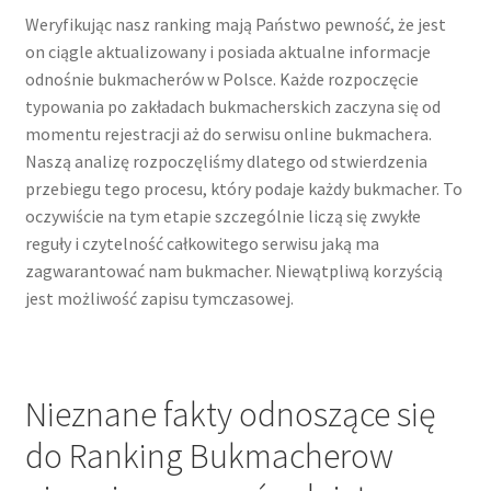
Weryfikując nasz ranking mają Państwo pewność, że jest
on ciągle aktualizowany i posiada aktualne informacje
odnośnie bukmacherów w Polsce. Każde rozpoczęcie
typowania po zakładach bukmacherskich zaczyna się od
momentu rejestracji aż do serwisu online bukmachera.
Naszą analizę rozpoczęliśmy dlatego od stwierdzenia
przebiegu tego procesu, który podaje każdy bukmacher. To
oczywiście na tym etapie szczególnie liczą się zwykłe
reguły i czytelność całkowitego serwisu jaką ma
zagwarantować nam bukmacher. Niewątpliwą korzyścią
jest możliwość zapisu tymczasowej.
Nieznane fakty odnoszące się
do Ranking Bukmacherow