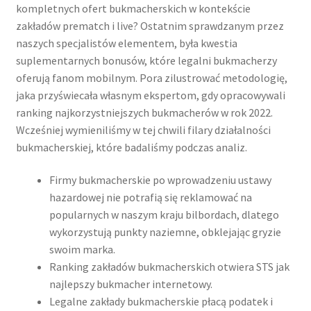
kompletnych ofert bukmacherskich w kontekście
zakładów prematch i live? Ostatnim sprawdzanym przez
naszych specjalistów elementem, była kwestia
suplementarnych bonusów, które legalni bukmacherzy
oferują fanom mobilnym. Pora zilustrować metodologię,
jaka przyświecała własnym ekspertom, gdy opracowywali
ranking najkorzystniejszych bukmacherów w rok 2022.
Wcześniej wymieniliśmy w tej chwili filary działalności
bukmacherskiej, które badaliśmy podczas analiz.
Firmy bukmacherskie po wprowadzeniu ustawy
hazardowej nie potrafią się reklamować na
popularnych w naszym kraju bilbordach, dlatego
wykorzystują punkty naziemne, obklejając gryzie
swoim marka.
Ranking zakładów bukmacherskich otwiera STS jak
najlepszy bukmacher internetowy.
Legalne zakłady bukmacherskie płacą podatek i