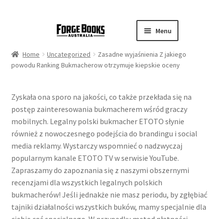
Menu
Home
Uncategorized
Zasadne wyjaśnienia Z jakiego
powodu Ranking Bukmacherow otrzymuje kiepskie oceny
Zyskała ona sporo na jakości, co także przekłada się na
postęp zainteresowania bukmacherem wśród graczy
mobilnych. Legalny polski bukmacher ETOTO słynie
również z nowoczesnego podejścia do brandingu i social
media reklamy. Wystarczy wspomnieć o nadzwyczaj
popularnym kanale ETOTO TV w serwisie YouTube.
Zapraszamy do zapoznania się z naszymi obszernymi
recenzjami dla wszystkich legalnych polskich
bukmacherów! Jeśli jednakże nie masz periodu, by zgłębiać
tajniki działalności wszystkich buków, mamy specjalnie dla