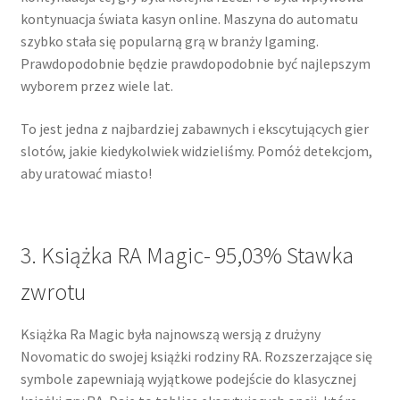
kontynuacja świata kasyn online. Maszyna do automatu
szybko stała się popularną grą w branży Igaming.
Prawdopodobnie będzie prawdopodobnie być najlepszym
wyborem przez wiele lat.
To jest jedna z najbardziej zabawnych i ekscytujących gier
slotów, jakie kiedykolwiek widzieliśmy. Pomóż detekcjom,
aby uratować miasto!
3. Książka RA Magic- 95,03% Stawka
zwrotu
Książka Ra Magic była najnowszą wersją z drużyny
Novomatic do swojej książki rodziny RA. Rozszerzające się
symbole zapewniają wyjątkowe podejście do klasycznej