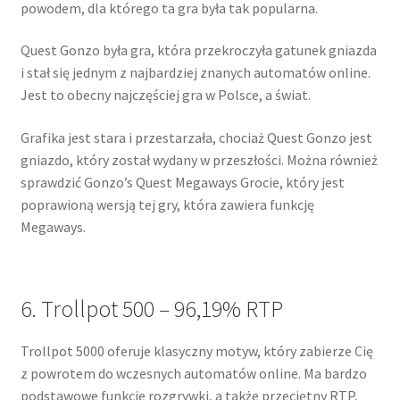
powodem, dla którego ta gra była tak popularna.
Quest Gonzo była gra, która przekroczyła gatunek gniazda
i stał się jednym z najbardziej znanych automatów online.
Jest to obecny najczęściej gra w Polsce, a świat.
Grafika jest stara i przestarzała, chociaż Quest Gonzo jest
gniazdo, który został wydany w przeszłości. Można również
sprawdzić Gonzo’s Quest Megaways Grocie, który jest
poprawioną wersją tej gry, która zawiera funkcję
Megaways.
6. Trollpot 500 – 96,19% RTP
Trollpot 5000 oferuje klasyczny motyw, który zabierze Cię
z powrotem do wczesnych automatów online. Ma bardzo
podstawowe funkcje rozgrywki, a także przeciętny RTP,