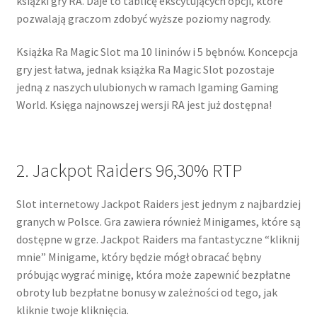
książki gry RA. Daje to tablicę ekscytujących opcji, które
pozwalają graczom zdobyć wyższe poziomy nagrody.
Książka Ra Magic Slot ma 10 lininów i 5 bębnów. Koncepcja
gry jest łatwa, jednak książka Ra Magic Slot pozostaje
jedną z naszych ulubionych w ramach Igaming Gaming
World. Księga najnowszej wersji RA jest już dostępna!
2. Jackpot Raiders 96,30% RTP
Slot internetowy Jackpot Raiders jest jednym z najbardziej
granych w Polsce. Gra zawiera również Minigames, które są
dostępne w grze. Jackpot Raiders ma fantastyczne “kliknij
mnie” Minigame, który będzie mógł obracać bębny
próbując wygrać minigę, która może zapewnić bezpłatne
obroty lub bezpłatne bonusy w zależności od tego, jak
kliknie twoje kliknięcia.