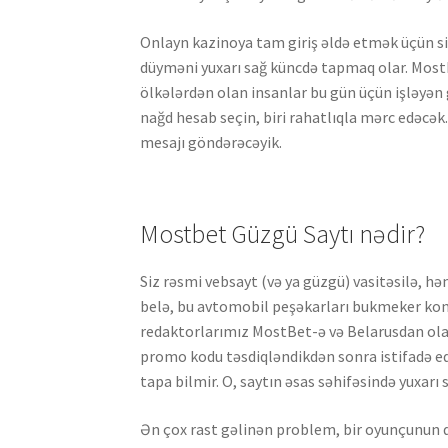
Onlayn kazinoya tam giriş əldə etmək üçün si
düyməni yuxarı sağ küncdə tapmaq olar. Most
ölkələrdən olan insanlar bu gün üçün işləyən 
nağd hesab seçin, biri rahatlıqla mərc edəcə
mesajı göndərəcəyik.
Mostbet Güzgü Saytı nədir?
Siz rəsmi vebsayt (və ya güzgü) vasitəsilə, h
belə, bu avtomobil peşəkarları bukmeker konto
redaktorlarımız MostBet-ə və Belarusdan olan
promo kodu təsdiqləndikdən sonra istifadə edi
tapa bilmir. O, saytın əsas səhifəsində yuxarı s
Ən çox rast gəlinən problem, bir oyunçunun