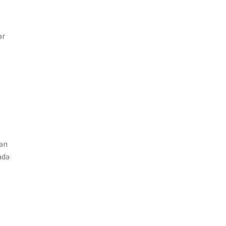
ər
dən
adə