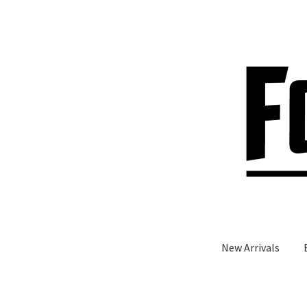
New Arrivals
Home
Cart
Checkout
Checkout Complete
For