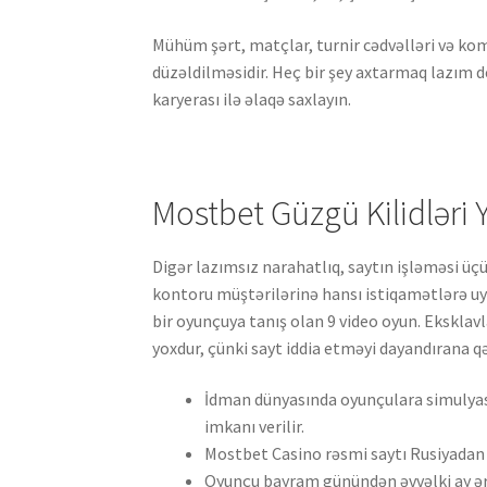
Mühüm şərt, matçlar, turnir cədvəlləri və k
düzəldilməsidir. Heç bir şey axtarmaq lazım de
karyerası ilə əlaqə saxlayın.
Mostbet Güzgü Kilidləri
Digər lazımsız narahatlıq, saytın işləməsi 
kontoru müştərilərinə hansı istiqamətlərə u
bir oyunçuya tanış olan 9 video oyun. Ekskla
yoxdur, çünki sayt iddia etməyi dayandırana
İdman dünyasında oyunçulara simulyasiy
imkanı verilir.
Mostbet Casino rəsmi saytı Rusiyadan 
Oyunçu bayram günündən əvvəlki ay ər