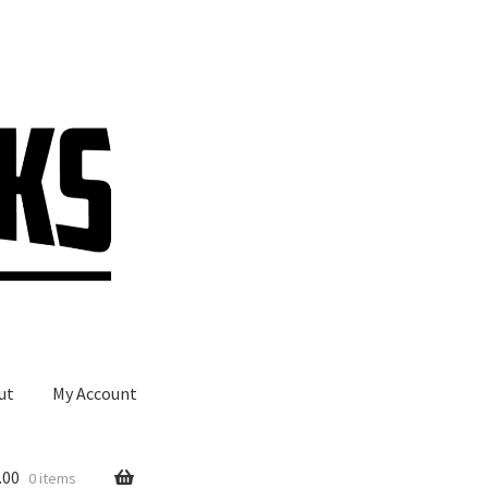
ut
My Account
.00
0 items