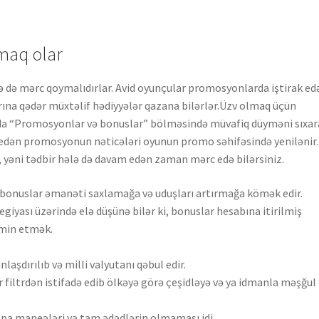
maq olar
nə də mərc qoymalıdırlar. Avid oyunçular promosyonlarda iştirak ed
ına qədər müxtəlif hədiyyələr qazana bilərlər.Üzv olmaq üçün
da “Promosyonlar və bonuslar” bölməsində müvafiq düyməni sıxar
 edən promosyonun nəticələri oyunun promo səhifəsində yenilənir.
, yəni tədbir hələ də davam edən zaman mərc edə bilərsiniz.
 bonuslar əmanəti saxlamağa və uduşları artırmağa kömək edir.
iyası üzərində elə düşünə bilər ki, bonuslar hesabına itirilmiş
əmin etmək.
laşdırılıb və milli valyutanı qəbul edir.
r filtrdən istifadə edib ölkəyə görə çeşidləyə və ya idmanla məşğul
pa maneələri və tam ədədlərin olmaması idi.