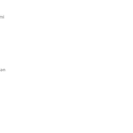
x
smi
dən