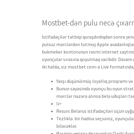
Mostbet-dən pulu necə çıxar
İstifadəçilər tətbiqi quraşdırdıqdan sonra ye
pulsuz mərclərdən tutmuş Apple avadanlıqlar
bukmeker kontorunun rəsmi internet saytın
oyunçular sırasına qoşulmaq vacibdir. Davam
iki halda, siz mostbet com-a Live formatında
Yaxşı düşünülmüş loyallıq proqramı və
Bunun sayəsində oyunçu bu oyun strateg
mərclər nəzərə alınsa belə uduşları t
li>
Resurs Belarus istifadəçiləri üçün uyğun
Tezliklə. bir hadisə seçsəniz, oyunçula
biləcəklər.
Rəsmin yeganə dezavantajı Qərbi Avro