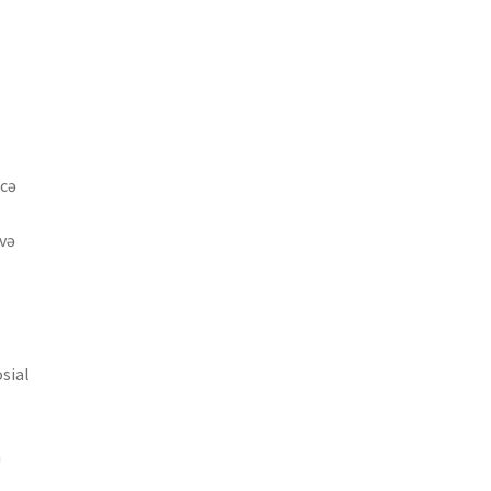
əcə
 və
sial
n