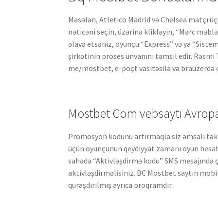
Məsələn, Atletico Madrid və Chelsea matçı ü
nəticəni seçin, üzərinə klikləyin, “Mərc məblə
əlavə etsəniz, oyunçu “Express” və ya “Siste
şirkətinin proses ünvanını təmsil edir. Rəsm
me/mostbet, e-poçt vasitəsilə və brauzerdə öz
Mostbet Com vebsaytı Avrop
Promosyon kodunu artırmaqla siz əmsalı təkmi
üçün oyunçunun qeydiyyat zamanı oyun hesabın
sahədə “Aktivləşdirmə kodu” SMS mesajında ​​ç
aktivləşdirməlisiniz. BC Mostbet saytın mobi
quraşdırılmış ayrıca proqramdır.