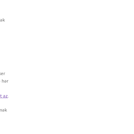
tək
ker
 hər
t az
.
tmək