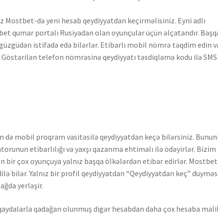
z Mostbet-də yeni hesab qeydiyyatdan keçirməlisiniz. Eyni adlı
bet qumar portalı Rusiyadan olan oyunçular üçün əlçatandır. Başq
güzgüdən istifadə edə bilərlər. Etibarlı mobil nömrə təqdim edin v
k. Göstərilən telefon nömrəsinə qeydiyyatı təsdiqləmə kodu ilə SMS
əm də mobil proqram vasitəsilə qeydiyyatdan keçə bilərsiniz. Bunun
runun etibarlılığı və yaxşı qazanma ehtimalı ilə ödəyirlər. Bizim
 bir çox oyunçuya yalnız başqa ölkələrdən etibar edirlər. Mostbet
lə bilər. Yalnız bir profil qeydiyyatdan “Qeydiyyatdan keç” düyməs
ağda yerləşir.
 qaydalarla qadağan olunmuş digər hesabdan daha çox hesaba mali