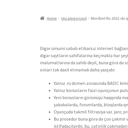
Home
Uncategorized
Mostbet Ru 2021-də 
Digər ümumi səbəb etibarsız internet bağlant
digər saytların səhifələrinə keçməklə hər şey
məlumatlarına da sahib deyil, buna görə də sö
onları tək daxil etməmək daha yaxşıdır.
Yalnız .ru domen zonasında BASIC kimi 
Yalnız bonusların faizi oyunçunun puls
Yeni bonusların görünüşü haqqında məl
şəbəkələrdə, forumlarda, bloqlarda q
Oyunçuda təkmil filtrasiya var. janr, 
Bu prosedur buna görə də çox çəkmir v
istifadəçilərdir, bu, çətinlik çəkmədən