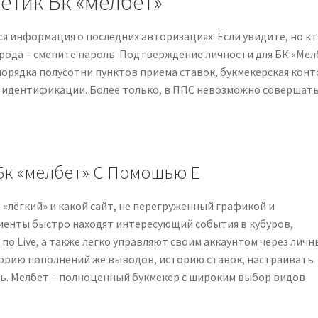
етик Бк «мелбет»
ся информация о последних авторизациях. Если увидите, но кт
орода – смените пароль. Подтверждение личности для БК «Мел
порядка полусотни пунктов приема ставок, букмекерская конт
х идентификации. Более только, в ППС невозможно совершат
Бк «мелбет» С Помощью E
 «лёгкий» и какой сайт, не перегруженный графикой и
енты быстро находят интересующий события в кубуров,
о Live, а также легко управляют своим аккаунтом через личн
орию пополнений же выводов, историю ставок, настраивать
ть. Мелбет – полноценный букмекер с широким выбор видов