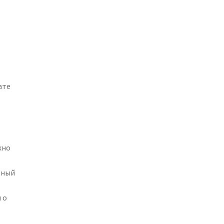
ате
жно
ьный
 о