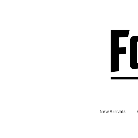
New Arrivals
Home
Cart
Checkout
Checkout Complete
For