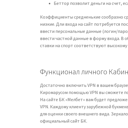
Беттор позволит деньги на счет, ес
Коэффициенты средненькие сообразно сра
низкие. Дли входа на сайт потребуется пос
ввести персональные данные (логин/парол
ввести частной данные в форму входа. В о
ставки на спорт соответствуют высокому 
Функционал личного Кабин
Достаточно включить VPN в вашем браузере
Киромарусом помощью VPN вы сможете поме
На сайте БК «Мелбет» вам будет предлож
VPN. Каждому клиенту зарубежной букмеке
для оценки своего внешнего вида. Зеркал
официальный сайт БК.