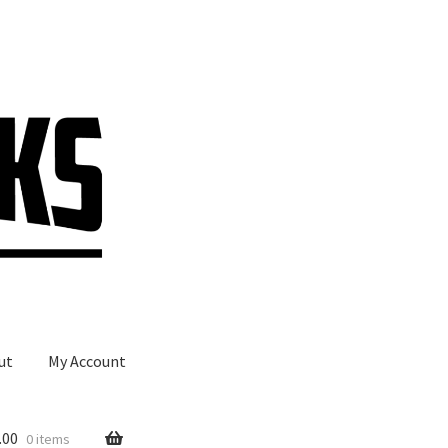
ut
My Account
.00
0 items