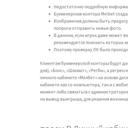
Недостаточно подробную информаци
Букмекерская контора Melbet созд
Изображения должны быть предосуд
попроси отправить новые фото.
В данном, если игрок даже может во
рекомендуется поискать которых зе
Поэтому проверку ЛК было проходит
Клиентам букмекерской конторы будут до
дня), «Бокс», «Шахмат», «Регби», а регре
личного кабинете «Мелбет» на основе дес
кабинете как со компьютера, так и с моб
момент либо связаться с администратором
на вывод выигрыша, для решения возникш