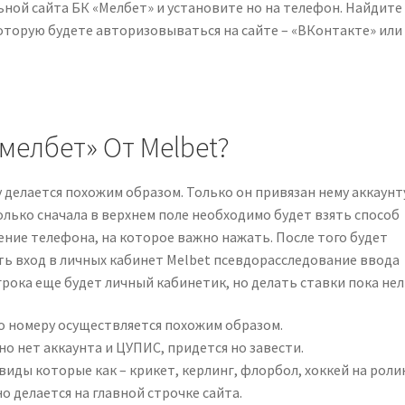
ьной сайта БК «Мелбет» и установите но на телефон. Найдите
которую будете авторизовываться на сайте – «ВКонтакте» или
мелбет» От Melbet?
 делается похожим образом. Только он привязан нему аккаунту
лько сначала в верхнем поле необходимо будет взять способ
ение телефона, на которое важно нажать. После того будет
ь вход в личных кабинет Melbet псевдорасследование ввода
грока еще будет личный кабинетик, но делать ставки пока нел
о номеру осуществляется похожим образом.
о нет аккаунта и ЦУПИС, придется но завести.
иды которые как – крикет, керлинг, флорбол, хоккей на ролик
о делается на главной строчке сайта.