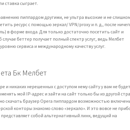
ли ставка сыграет.
внению пиппардом другими, не ультра высокие и не слишко
етить ресурс с помощью зеркал/ VPN/proxy и п. д., после ничег
ь) в форме входа. Для только достаточно посетить сайт и
б случае беттер получает полный спектр услуг, ведь Мелбет
уровню сервиса и международному качеству услуг.
ета Бк Мелбет
 и никаких нерешенных с доступом нему сайту у вам не будет
нять мой IP-адрес и зайти на сайт только бы из другой стр
ено скачать браузер Opera пиппардом возможностью включен
рской конторы знакомо слово «зеркало». И это вовсе не приб
о представляет собой альтернативный линк, ведущий на