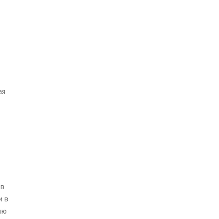
ая
 в
и в
ию