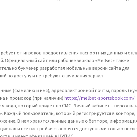
ребует от игроков предоставления паспортных данных и опл
. Официальный сайт или рабочее зеркало «MelBet» также
тельно букмекер разработал мобильные версии сайта для
ний по доступу и не требуют скачивания зеркал.
нные (фамилию и имя), адрес электронной почты, пароль (ну
на и промокод (при наличии)
https://melbet-sportsbook.com/
.
м кода, который придет по СМС. Личный кабинет – персонал
». Каждый пользователь, который регистрируется в конторе,
яжение. В нем хранятся личные данные о бетторе, информация
кционал и все настройки становятся доступными только после
ости и идентификацией в ЦУПИС.