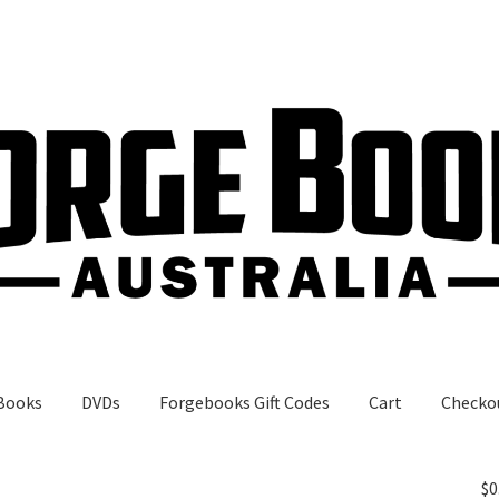
Books
DVDs
Forgebooks Gift Codes
Cart
Checko
gebooks Gift Codes
My Account
Shop
$
0