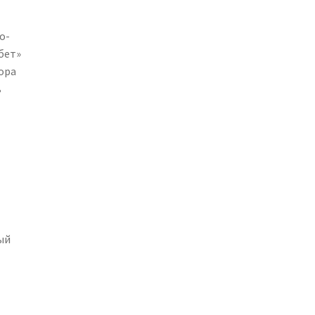
о-
бет»
ора
ь
ый