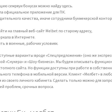
ю семряуи бонусах можно найду здесь.
ала официальное приложение для ПК.
ительного качества, иначе сотрудники букмекерской конто
йти на главный веб-сайт Melbet по старому адресу,
ркала в Интернете.
ь в военные, рабочих условиях.
ступные варианты вроде «Спецпредложения» (оно же экспрес
ссной «Снукера» и «Шоу-бизнеса». Мы будем описывать функцио
ктопного сайта. Но функции доступны при работе в собствен
ильного телефона в мобильной версии. Клиент «Мелбет» в люб
 из своего личного кабинета. Сделать только можно для запр
ей проблем, срочных вопроса.