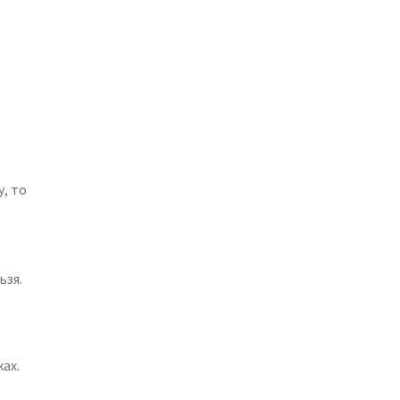
, то
ьзя.
ах.