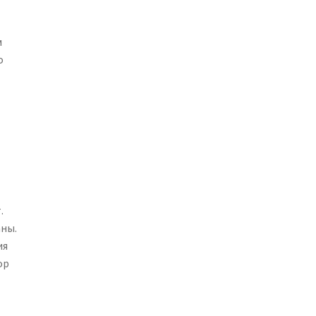
м
о
.
аны.
ия
ор