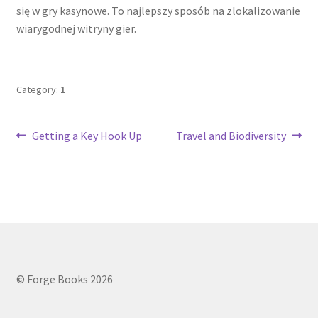
się w gry kasynowe. To najlepszy sposób na zlokalizowanie
wiarygodnej witryny gier.
Category:
1
Post
Previous
Next
Getting a Key Hook Up
Travel and Biodiversity
post:
post:
navigation
© Forge Books 2026