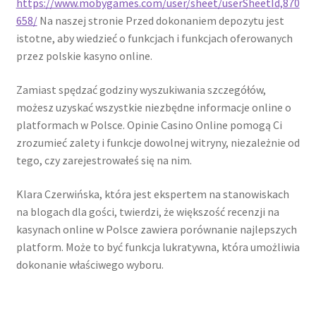
https://www.mobygames.com/user/sheet/userSheetId,870
658/
Na naszej stronie Przed dokonaniem depozytu jest
istotne, aby wiedzieć o funkcjach i funkcjach oferowanych
przez polskie kasyno online.
Zamiast spędzać godziny wyszukiwania szczegółów,
możesz uzyskać wszystkie niezbędne informacje online o
platformach w Polsce. Opinie Casino Online pomogą Ci
zrozumieć zalety i funkcje dowolnej witryny, niezależnie od
tego, czy zarejestrowałeś się na nim.
Klara Czerwińska, która jest ekspertem na stanowiskach
na blogach dla gości, twierdzi, że większość recenzji na
kasynach online w Polsce zawiera porównanie najlepszych
platform. Może to być funkcja lukratywna, która umożliwia
dokonanie właściwego wyboru.