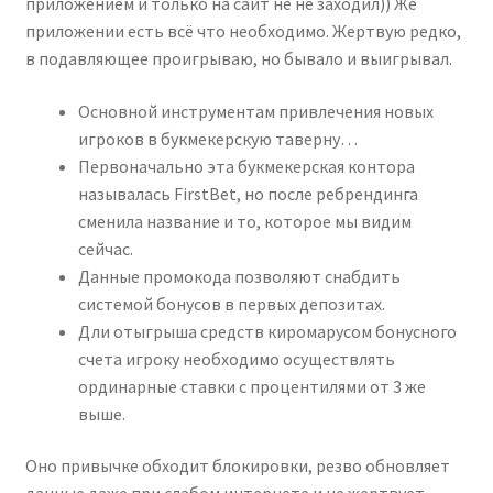
приложением и только на сайт не не заходил)) Же
приложении есть всё что необходимо. Жертвую редко,
в подавляющее проигрываю, но бывало и выигрывал.
Основной инструментам привлечения новых
игроков в букмекерскую таверну…
Первоначально эта букмекерская контора
называлась FirstBet, но после ребрендинга
сменила название и то, которое мы видим
сейчас.
Данные промокода позволяют снабдить
системой бонусов в первых депозитах.
Дли отыгрыша средств киромарусом бонусного
счета игроку необходимо осуществлять
ординарные ставки с процентилями от 3 же
выше.
Оно привычке обходит блокировки, резво обновляет