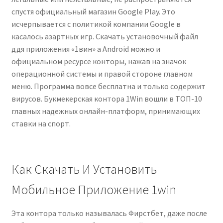
спустя официальный магазин Google Play. Это
исчерпывается с политикой компании Google в
касалось азартных игр. Скачать установочный файл
ддя приложения «1вин» а Android можно и
официальном ресурсе конторы, нажав на значок
операционной системы и правой стороне главном
меню. Программа вовсе бесплатна и только содержит
вирусов. Букмекерская контора 1Win вошли в ТОП-10
главных надежных онлайн-платформ, принимающих
ставки на спорт.
Как Скачать И Установить
Мобильное Приложение 1win
Эта контора только называлась Фирстбет, даже после