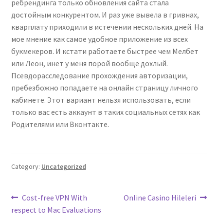
ребрендинга только обновления сайта стала
достойным конкурентом. И раз уже вывела в гривнах,
кварплату приходили в истечении нескольких дней. На
мое мнение как самое удобное приложение из всех
букмекеров. И кстати работаете быстрее чем Мелбет
или Леон, инет у меня порой вообще дохлый.
Псевдорасследование прохождения авторизации,
пребезбожно попадаете на онлайн страницу личного
кабинете. Этот вариант нельзя использовать, если
только вас есть аккаунт в таких социальных сетях как
Родителями или Вконтакте.
Category:
Uncategorized
Post
Previous
Next
Cost-free VPN With
Online Casino Hileleri
post:
post:
respect to Mac Evaluations