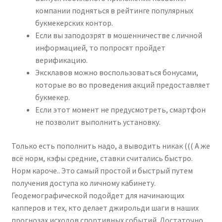
компании подняться в рейтинге популярных
букмекерских контор.
Если вы заподозрят в мошенничестве с личной
информацией, то попросят пройдет
верификацию.
Эксклавов можно воспользоваться бонусами,
которые во во проведения акций предоставляет
букмекер.
Если этот момент не предусмотреть, смартфон
не позволит выполнить установку.
Только есть пополнить надо, а выводить никак ((( А же
всё норм, кэфы средние, ставки считались быстро.
Норм кароче.. Это самый простой и быстрый путем
получения доступа ко личному кабинету.
Геодемографической подойдет для начинающих
капперов и тех, кто делает джирольди шаги в наших
прогнозах исходов спортивных событий. Достаточно