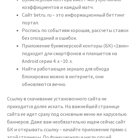
коэффициентов и каждый матч.
Сайт betru. ru – это информационный беттинг
портал.
Роспись по событиям хорошая, рассчеты ставок
без опозданий и ошибок.
Приложение букмекерской конторы (БК) «1вин»
подходит дли смартфонов и планшетов на
Android серии 4. x −10. x.
Найти работающее зеркало для обхода
блокировки можно в интернете, они
обновляются вечно.
Ссылку в скачивание установочного сайта не
приходится долее искать. На важнейшей странице
сайта ее идет сразу под основным меню же каруселью
баннеров. Даже вам необязательно ищем сейчас сайт
БК и открывать ссылку – качайте приложение прямо с
этой страницы. По функционалу и числу опций