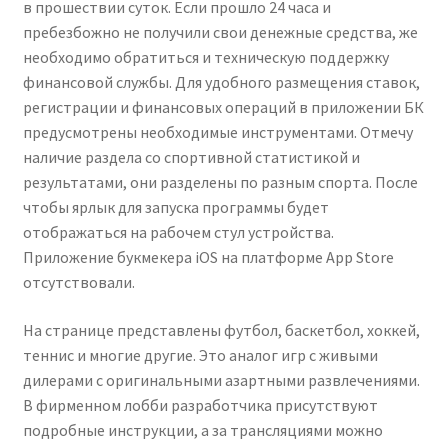
в прошествии суток. Если прошло 24 часа и
пребезбожно не получили свои денежные средства, же
необходимо обратиться и техническую поддержку
финансовой службы. Для удобного размещения ставок,
регистрации и финансовых операций в приложении БК
предусмотрены необходимые инструментами. Отмечу
наличие раздела со спортивной статистикой и
результатами, они разделены по разным спорта. После
чтобы ярлык для запуска программы будет
отображаться на рабочем стул устройства.
Приложение букмекера iOS на платформе App Store
отсутствовали.
На странице представлены футбол, баскетбол, хоккей,
теннис и многие другие. Это аналог игр с живыми
дилерами с оригинальными азартными развлечениями.
В фирменном лобби разработчика присутствуют
подробные инструкции, а за трансляциями можно