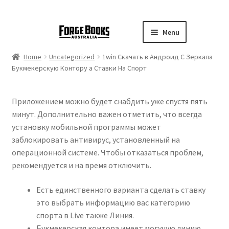
Menu
Home
Uncategorized
1win Скачать в Андроид С Зеркала
Букмекерскую Контору а Ставки На Спорт
Приложением можно будет снабдить уже спустя пять
минут. Дополнительно важен отметить, что всегда
установку мобильной программы может
заблокировать антивирус, установленный на
операционной системе. Чтобы отказаться проблем,
рекомендуется и на время отключить.
Есть единственного варианта сделать ставку
это выбрать информацию вас категорию
спорта в Live также Линия.
Букмекерская контора имеет могучую линию