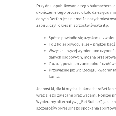
Przy dniu opublikowania tego bukmachera, cz
ukończenie tego procesu około dziesięciu min
danych Betfan jest niemalże natychmiastowe
zapisu, czyli okres mistrzostw świata itp.
Spółce powiodło się uzyskać zezwoleni
To z kolei powoduje, że – prędzej bądź
Wszystkie wyżej wymienione czynności,
danych osobowych, można przeprowadz
Z o. o. ”, powinien zaniepokoić czoł
Przeważnie już w przeciągu kwadransa
konta.
Jednostki, dla których u bukmacheraBetfan r
wraz z jego zaletami oraz wadami. Poniżej pr
Wybieramy alternatywę „BetBuilder”, jaka zn
szczegółów określonego spotkania sportow