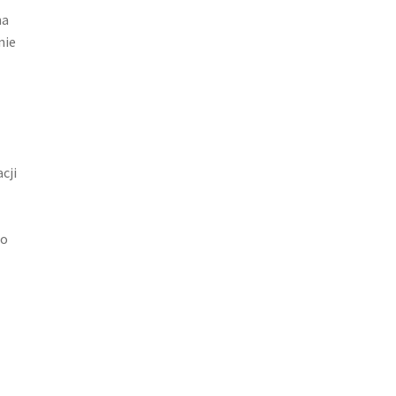
na
nie
o
cji
go