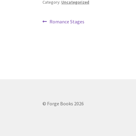
Category:
Uncategorized
Post
Previous
Romance Stages
post:
navigation
© Forge Books 2026