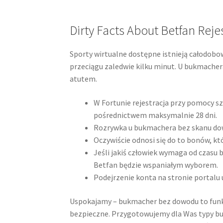
Dirty Facts About Betfan Re
Sporty wirtualne dostępne istnieją całodobowo
przeciągu zaledwie kilku minut. U bukmachera
atutem.
W Fortunie rejestracja przy pomocy s
pośrednictwem maksymalnie 28 dni.
Rozrywka u bukmachera bez skanu dow
Oczywiście odnosi się do to bonów, któ
Jeśli jakiś człowiek wymaga od czasu
Betfan będzie wspaniałym wyborem.
Podejrzenie konta na stronie portalu 
Uspokajamy – bukmacher bez dowodu to funkc
bezpieczne. Przygotowujemy dla Was typy bu