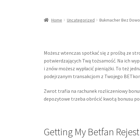
Home
Uncategorized
Bukmacher Bez Dowodu
Możesz wtenczas spotkać się z prośbą ze s
potwierdzających Twą tożsamość. Na ich wy
i znów możesz wypłacić pieniążki. To też je
podejrzanym transakcjom z Twojego BETkon
Zwrot trafia na rachunek rozliczeniowy bonu
depozytowe trzeba obrócić kwotą bonusu po
Getting My Betfan Reje