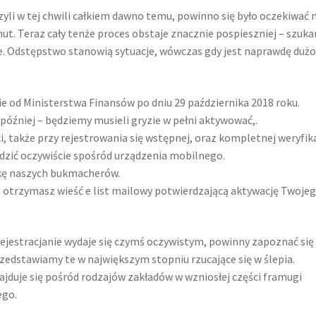
yli w tej chwili całkiem dawno temu, powinno się było oczekiwać 
ut. Teraz cały tenże proces obstaje znacznie pospieszniej – szuka
. Odstępstwo stanowią sytuacje, wówczas gdy jest naprawdę duż
e od Ministerstwa Finansów po dniu 29 października 2018 roku.
 później – będziemy musieli gryzie w pełni aktywować,.
 także przy rejestrowania się wstępnej, oraz kompletnej weryfika
ić oczywiście spośród urządzenia mobilnego.
ówkę naszych bukmacherów.
 otrzymasz wieść e list mailowy potwierdzającą aktywację Twoje
ejestracjanie wydaje się czymś oczywistym, powinny zapoznać się
zedstawiamy te w największym stopniu rzucające się w ślepia.
ajduje się pośród rodzajów zakładów w wzniosłej części framugi
ego.