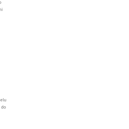
o
ni
ielu
t do