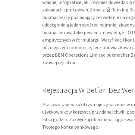
własnej infografice jak i również dowiedz się 
zakładach sportowych. Zobacz 🏆Ranking Buk
bukmacherzy posiadający zezwolenie na org
udostępniają jeden spośród najmniej złożony
bukmacherów. Jako pewien z niewielu, ETO
empirycznych w formularzu. Weryfikacji ko
późniejszym momencie, lecz obowiązkowo pr
przez BEM Operations Limited bukmacher Be
żwawej rejestracji.
Rejestracja W Betfan Bez We
Pracownik serwisu otrzymuje zgłoszenie w mo
użytkowników korzysta przy danej chwili z s
kilku godzin. Zazwyczaj obecnie w ciągu kw
Twojego konta bankowego.