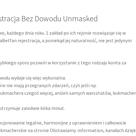
jestracja Bez Dowodu Unmasked
, każdego dnia roku. 1 zakład po ich rejonie rozwiązuje się w
Betfan rejestracja, a poniekąd jej naturalność, nie jest jedynym
zybkiego sporu pozwoli w korzystanie z tego rodzaju konta za
odu wydaje się więc wykonalna.
re nie mają przegranych zdarzeń, czyli jeśli np.
 bukmachera czegoś więcej, aniżeli samych warsztatów, bukmache
utrzymuje zaledwie kilka minut.
jonowanie legalne, harmonijne z uprawnieniem i całkowicie
kmacherskie na stronie Obstawiamy. information, kanałach dzięk