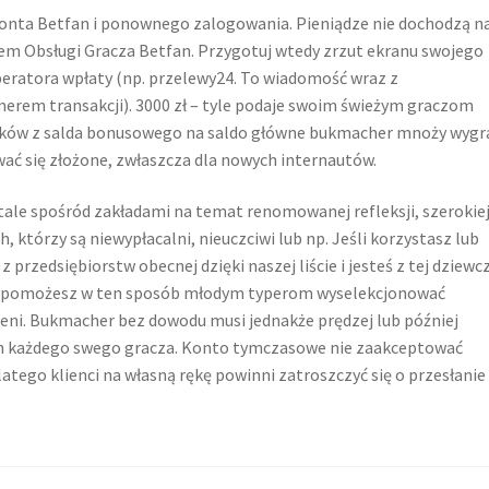
onta Betfan i ponownego zalogowania. Pieniądze nie dochodzą n
rem Obsługi Gracza Betfan. Przygotuj wtedy zrzut ekranu swojego
eratora wpłaty (np. przelewy24. To wiadomość wraz z
erem transakcji). 3000 zł – tyle podaje swoim świeżym graczom
rodków z salda bonusowego na saldo główne bukmacher mnoży wygr
ać się złożone, zwłaszcza dla nowych internautów.
rtale spośród zakładami na temat renomowanej refleksji, szerokie
h, którzy są niewypłacalni, nieuczciwi lub np. Jeśli korzystasz lub
z przedsiębiorstw obecnej dzięki naszej liście i jesteś z tej dziewc
Wspomożesz w ten sposób młodym typerom wyselekcjonować
ni. Bukmacher bez dowodu musi jednakże prędzej lub później
h każdego swego gracza. Konto tymczasowe nie zaakceptować
atego klienci na własną rękę powinni zatroszczyć się o przesłanie