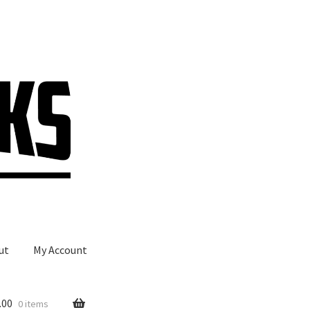
ut
My Account
.00
0 items