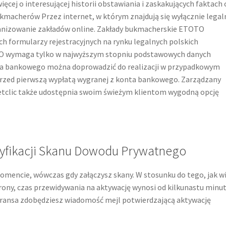
więcej o interesującej historii obstawiania i zaskakujących faktach 
macherów Przez internet, w którym znajdują się wyłącznie legal
anizowanie zakładów online. Zakłady bukmacherskie ETOTO
ch formularzy rejestracyjnych na rynku legalnych polskich
TO wymaga tylko w najwyższym stopniu podstawowych danych
nta bankowego można doprowadzić do realizacji w przypadkowym
zed pierwszą wypłatą wygranej z konta bankowego. Zarządzany
tclic także udostępnia swoim świeżym klientom wygodną opcję
ryfikacji Skanu Dowodu Prywatnego
mencie, wówczas gdy załączysz skany. W stosunku do tego, jak w
trony, czas przewidywania na aktywację wynosi od kilkunastu minu
adransa zdobędziesz wiadomość mejl potwierdzającą aktywację