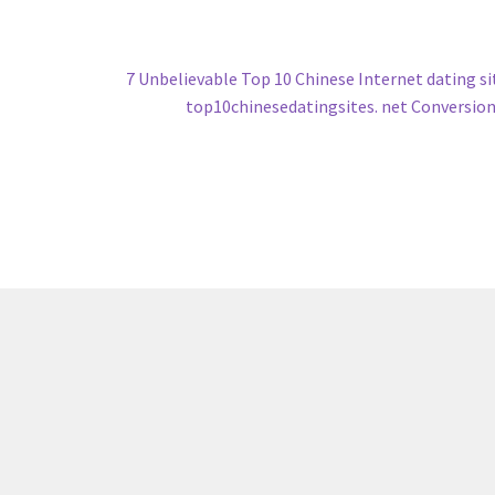
Next
7 Unbelievable Top 10 Chinese Internet dating si
post:
top10chinesedatingsites. net Conversio