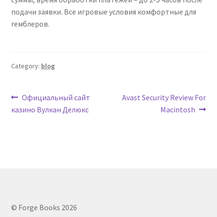
подачи заявки. Все игровые условия комфортные для
гемблеров.
Category:
blog
Post
Previous
Next
Официальный сайт
Avast Security Review For
post:
post:
казино Вулкан Делюкс
Macintosh
navigation
© Forge Books 2026