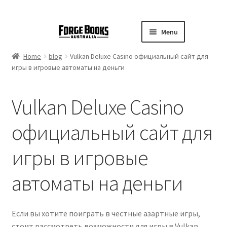
Menu
Home
blog
Vulkan Deluxe Casino официальный сайт для
игры в игровые автоматы на деньги
Vulkan Deluxe Casino
официальный сайт для
игры в игровые
автоматы на деньги
Если вы хотите поиграть в честные азартные игры,
стоит рассмотреть возможности для игры в Vulkan