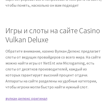
чтобы понять, насколько он вам подходит
Игры и слоты на сайте Casino
Vulkan Deluxe
Обратите внимание, казино Вулкан Делюкс предлагает
слоты от ведущих провайдеров со всего мира. На сайте
можно найти игры от NetEnt или Microgaming, есть
слоты от десятков производителей, каждый из
которых гарантирует высокий процент отдачи.
Аппараты на сайте разделены на удобные категории,
чтобы игроки могли быстро найти нужный слот.
вулкан делюкс оригинал