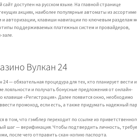
 сайт доступен на русском языке. На главной странице
екущих акциях, наиболее популярные автоматы из ассортиме
и и авторизации, клавиши навигации по ключевым разделам м
оготипы поддерживаемых платежных систем и провайдеров,
-зале.
казино Вулкан 24
 24 — обязательная процедура для тех, кто планирует вести и
мме лояльности и получать бонусные предложения от онлайн-
по клавише «Регистрация». Далее появится окно, необходимо
 ввести промокод, если есть, а также придумать надежный пар
я в том, что гэмблер переходит по ссылке из приветственног
ный шаг — верификация. Чтобы подтвердить личность, требу
и, после чего отправить скан-копию паспорта.