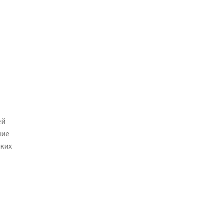
ей
ние
зких