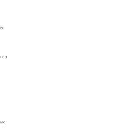
ых
я на
о
ые,