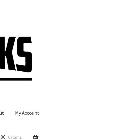
ut
My Account
.00
0 items