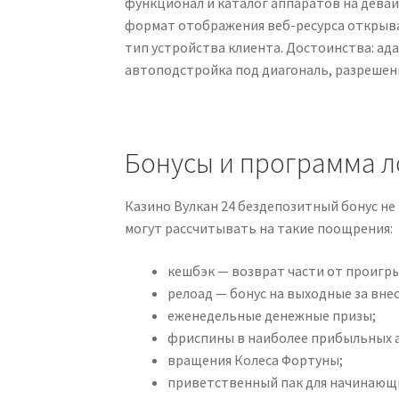
функционал и каталог аппаратов на девайс
формат отображения веб-ресурса открыва
тип устройства клиента. Достоинства: а
автоподстройка под диагональ, разрешен
Бонусы и программа л
Казино Вулкан 24 бездепозитный бонус не
могут рассчитывать на такие поощрения:
кешбэк — возврат части от проигр
релоад — бонус на выходные за вне
еженедельные денежные призы;
фриспины в наиболее прибыльных 
вращения Колеса Фортуны;
приветственный пак для начинающ