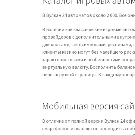
Каталог игровых автом
В Вулкан 24 автоматов около 2 000. Все о
В наличии как классические игровые авто
провайдеров с дополнительными внутрии
джекпотами, спецсимволами, респинами, 
клиенты казино могут без малейшего риск
характеристиками и особенностями понрав
виртуальную валюту. Восполнить баланс 
перезагрузкой страницы. К каждому аппар
Мобильная версия сай
В отличие от полной версии Вулкан 24 оф
смартфонов и планшетов проводить свобо