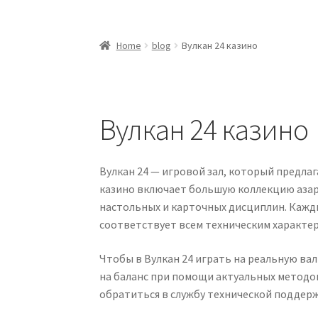
Home
blog
Вулкан 24 казино
Вулкан 24 казино
Вулкан 24 — игровой зал, который предла
казино включает большую коллекцию азарт
настольных и карточных дисциплин. Кажд
соответствует всем техническим характе
Чтобы в Вулкан 24 играть на реальную вал
на баланс при помощи актуальных методо
обратиться в службу технической поддерж