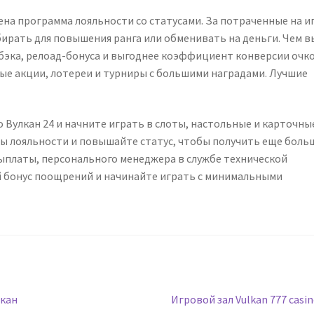
ена программа лояльности со статусами. За потраченные на и
бирать для повышения ранга или обменивать на деньги. Чем 
бэка, релоад-бонуса и выгоднее коэффициент конверсии очко
ные акции, лотереи и турниры с большими наградами. Лучшие
Вулкан 24 и начните играть в слоты, настольные и карточны
ллы лояльности и повышайте статус, чтобы получить еще боль
ыплаты, персонального менеджера в службе технической
й бонус поощрений и начинайте играть с минимальными
Next
лкан
Игровой зал Vulkan 777 casi