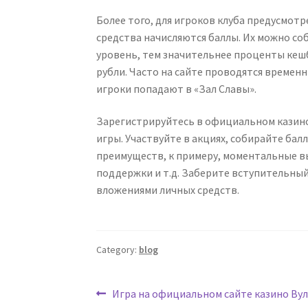
Более того, для игроков клуба предусмотр
средства начисляются баллы. Их можно со
уровень, тем значительнее проценты кеш
рубли. Часто на сайте проводятся времен
игроки попадают в «Зал Славы».
Зарегистрируйтесь в официальном казино 
игры. Участвуйте в акциях, собирайте ба
преимуществ, к примеру, моментальные в
поддержки и т.д. Заберите вступительны
вложениями личных средств.
Category:
blog
Post
Previous
Игра на официальном сайте казино Ву