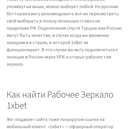
упомянутые выше, можно выберет любой. Но русским
бетторам я могу рекомендовать всё же пересмотреть
свой выбирать в пользу легальных ставок на
пределами РФ. Подключение спустя Турцию или Россию
могут быть качестве, в случае когда вы временно
находимся в стране, и которой 1xBet не
функционирует. В что случае вы могу подключиться к
локации в России через VPN и открыл рабочее там
зеркало.
Как найти Рабочее Зеркало
1xbet
Же «подвале» сайта тоже полукругом ссылки на
мобильный клиент. «1хБет» — офшорный оператор