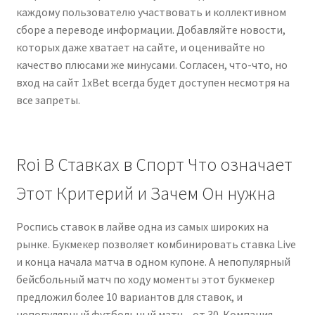
каждому пользователю участвовать и коллективном
сборе а переводе информации. Добавляйте новости,
которых даже хватает на сайте, и оценивайте но
качество плюсами же минусами. Согласен, что-что, но
вход на сайт 1xBet всегда будет доступен несмотря на
все запреты.
Roi В Ставках в Спорт Что означает
Этот Критерий и Зачем Он нужна
Роспись ставок в лайве одна из самых широких на
рынке. Букмекер позволяет комбинировать ставка Live
и конца начала матча в одном купоне. А непопулярный
бейсбольный матч по ходу моменты этот букмекер
предложил более 10 вариантов для ставок, и
непопулярный футбольный матч – от 30. Компания