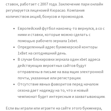
ставок, работает с 2007 года. Заключение пари онлайн
регулируется лицензией Кюрасао. Компания
количеством акций, бонусов и промокодов.
Европейский футбол наконец-то вернулся, а со с
ними и ставки, которые можно сделать с
помощью рабочего зеркала 1xbet.
Определенный адрес букмекерской конторы
1xBet на сегодняшний день.
В случае блокировки зеркала один xbet адреса
действующих вероятных сайтов будут
отправлены в письме на ваш ящик электронной
почты, указанные или регистрации.
Отсутствие явных фаворитов перед началом
сезона дает надежду на то, что и новый
чемпионат будет интересным и захватывающим.
Если вы играли или играете на сайте этого букмекера,