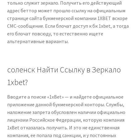
только служит зеркало. Получить его действующий
адрес беттор может прошло ссылку на официальным
странице сайта букмекерской компании 1XBET вскоре
СМС-сообщение. Если блочат доступ к бк 1xbet, а тогда
его блочат повсюду, то естественно ищете
альтернативные варианты.
соленск Найти Ссылку в Зеркало
1xbet?
Вводите а поиске «1xBet» — и найдете официальное
приложение данной букмекерской конторы. Службы,
наложение запрета обусловлен наличии официально
лицензии Российское Федерации, которую компания
1xBet отказалась получить. И это не единственная
компания, ее попала под санкции, и у постоянных