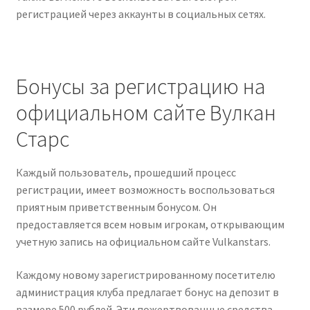
регистрацией через аккаунты в социальных сетях.
Бонусы за регистрацию на
официальном сайте Вулкан
Старс
Каждый пользователь, прошедший процесс
регистрации, имеет возможность воспользоваться
приятным приветственным бонусом. Он
предоставляется всем новым игрокам, открывающим
учетную запись на официальном сайте Vulkanstars.
Каждому новому зарегистрированному посетителю
администрация клуба предлагает бонус на депозит в
размере 500 рублей. Эти пожертвованные средства