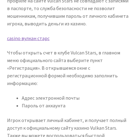
профиле на сайте Vulcan Stars не совпадают с записями
в паспорте, то служба безопасности не позволит
мошенникам, получившим пароль от личного кабинета
игрока, выводить деньги из казино.
casino вулкан старс
Чтобы открыть счет в клубе Vulcan Stars, в главном
меню официального сайта выберите пункт
«Регистрация». В открывшемся окне с
регистрационной формой необходимо заполнить
информацию:
Адрес электронной почты
Пароль от аккаунта
Игрок открывает личный кабинет, и получает полный
доступ к официальному сайту казино Vulkan Stars.
Также вы можете воспользоваться быстрой