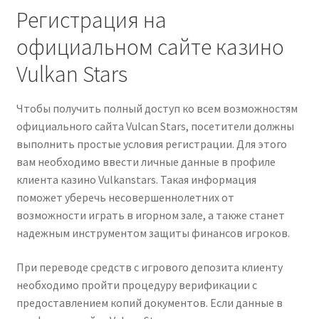
Регистрация на
официальном сайте казино
Vulkan Stars
Чтобы получить полный доступ ко всем возможностям
официального сайта Vulcan Stars, посетители должны
выполнить простые условия регистрации. Для этого
вам необходимо ввести личные данные в профиле
клиента казино Vulkanstars. Такая информация
поможет уберечь несовершеннолетних от
возможности играть в игорном зале, а также станет
надежным инструментом защиты финансов игроков.
При переводе средств с игрового депозита клиенту
необходимо пройти процедуру верификации с
предоставлением копий документов. Если данные в