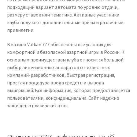
подходящий вариант автомата по уровню отдачи,
размеру ставок или тематике. Активные участники
клуба получают дополнительные призы и различные
привилегии.
В казино Vulkan 777 обеспечены все условия для
комфортной и безопасной азартной игры в России. К
основным преимуществам клуба относится большой
выбор лицензионных аппаратов от известных
компаний-разработчиков, быстрая регистрация,
простая процедура ввода средств и вывода
выигрышей. Вся информация, которая предоставляется
пользователями, конфиденциальна. Сайт надежно
защищен от хакерских атак.