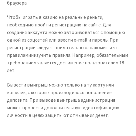
браузера.
Чтобы играть в казино на реальные деньги,
необходимо пройти регистрацию на сайте. Для
создания аккаунта можно авторизоваться с помощью
одной из соцсетей или ввести e-mail и пароль. При
регистрации следует внимательно ознакомиться с
правиламииизучить правила. Например, обязательным
требованием является достижение пользователем 18
лет.
Вывести выигрыш можно только на ту карту или
кошелек, с которых производилось пополнение
депозита. При выводе выигрыша администрация
может провести дополнительную идентификацию
личности в целях защиты от отмывания денег.