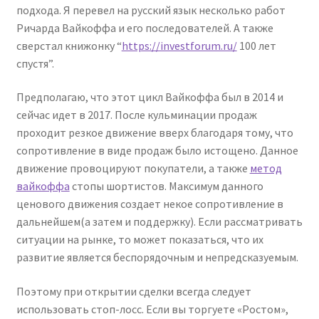
подхода. Я перевел на русский язык несколько работ
Ричарда Вайкоффа и его последователей. А также
сверстал книжонку “
https://investforum.ru/
100 лет
спустя”.
Предполагаю, что этот цикл Вайкоффа был в 2014 и
сейчас идет в 2017. После кульминации продаж
проходит резкое движение вверх благодаря тому, что
сопротивление в виде продаж было истощено. Данное
движение провоцируют покупатели, а также
метод
вайкоффа
стопы шортистов. Максимум данного
ценового движения создает некое сопротивление в
дальнейшем(а затем и поддержку). Если рассматривать
ситуации на рынке, то может показаться, что их
развитие является беспорядочным и непредсказуемым.
Поэтому при открытии сделки всегда следует
использовать стоп-лосс. Если вы торгуете «Ростом»,