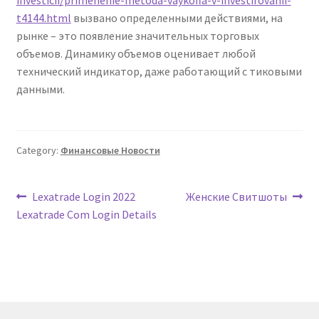
t4144.html
вызвано определенными действиями, на
рынке – это появление значительных торговых
объемов. Динамику объемов оценивает любой
технический индикатор, даже работающий с тиковыми
данными.
Category:
Финансовые Новости
Post
Previous
Next
Lexatrade Login 2022
Женские Свитшоты
post:
post:
Lexatrade Com Login Details
navigation