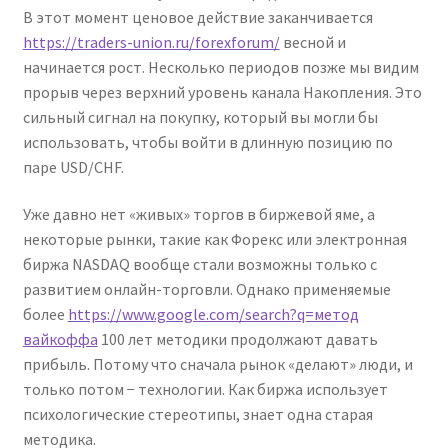
В этот момент ценовое действие заканчивается
https://traders-union.ru/forexforum/
весной и
начинается рост. Несколько периодов позже мы видим
прорыв через верхний уровень канала Накопления. Это
сильный сигнал на покупку, который вы могли бы
использовать, чтобы войти в длинную позицию по
паре USD/CHF.
Уже давно нет «живых» торгов в биржевой яме, а
некоторые рынки, такие как Форекс или электронная
биржа NASDAQ вообще стали возможны только с
развитием онлайн-торговли. Однако применяемые
более
https://www.google.com/search?q=метод
вайкоффа
100 лет методики продолжают давать
прибыль. Потому что сначала рынок «делают» люди, и
только потом − технологии. Как биржа использует
психологические стереотипы, знает одна старая
методика.