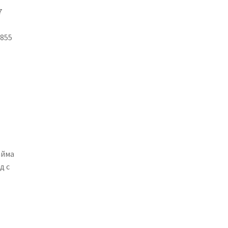
7
 855
айма
д с