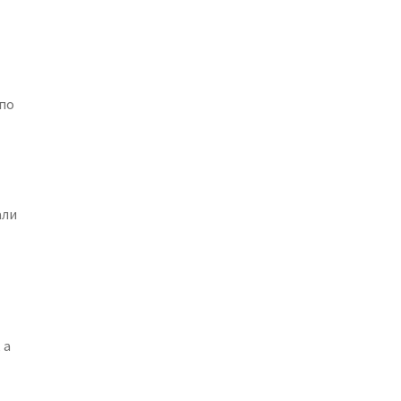
 по
али
 а