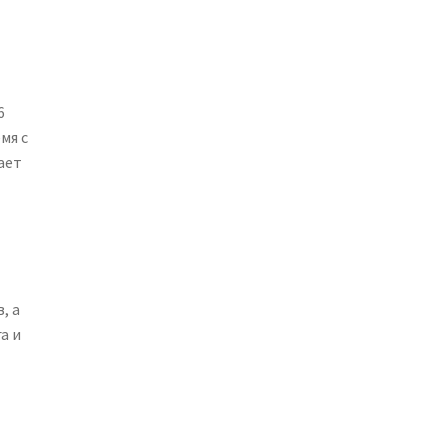
t
6
мя с
ает
, а
а и