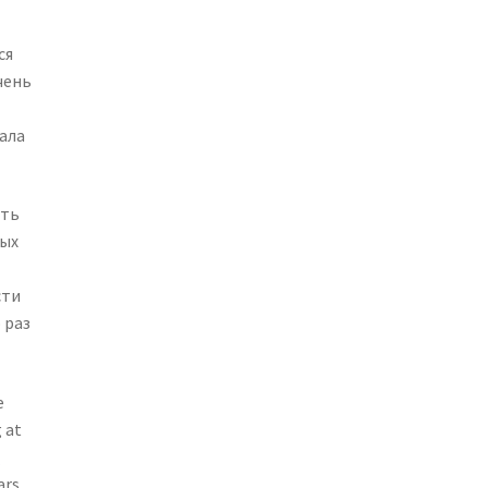
ся
чень
ала
ить
ных
сти
 раз
е
 at
/
ars.