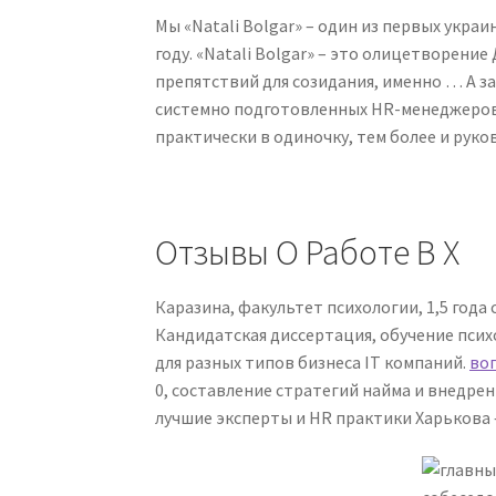
Мы «Natali Bolgar» – один из первых укра
году. «Natali Bolgar» – это олицетворени
препятствий для созидания, именно … А за
системно подготовленных HR-менеджеров.
практически в одиночку, тем более и руко
Отзывы О Работе В X
Каразина, факультет психологии, 1,5 год
Кандидатская диссертация, обучение психо
для разных типов бизнеса IT компаний.
воп
0, составление стратегий найма и внедре
лучшие эксперты и HR практики Харькова 