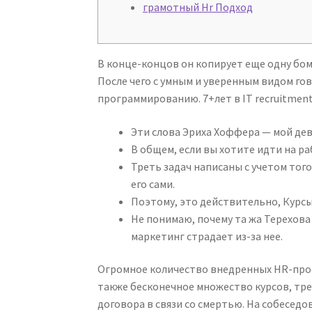
грамотный Hr Подход
В конце-концов он копирует еще одну бо
После чего с умным и уверенным видом гов
программированию. 7+лет в IT recruitment
Эти слова Эриха Хоффера — мой дев
В общем, если вы хотите идти на ра
Треть задач написаны с учетом тог
его сами.
Поэтому, это действительно, Курсы
Не понимаю, почему та жа Терехова 
маркетинг страдает из-за нее.
Огромное количество внедренных HR-прое
также бесконечное множество курсов, тре
договора в связи со смертью. На собесед