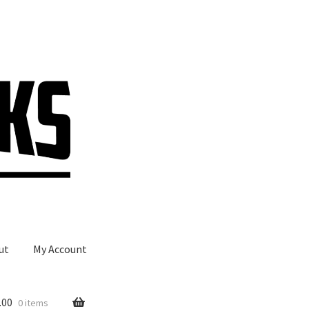
ut
My Account
.00
0 items