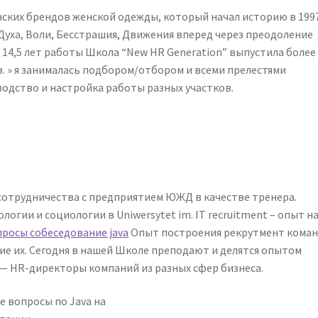
инских брендов женской одежды, который начал историю в 199
е Духа, Воли, Бесстрашия, Движения вперед через преодоление
 14,5 лет работы Школа “New HR Generation” выпустила более
 » я занималась подбором/отбором и всеми прелестями
водство и настройка работы разных участков.
а сотрудничества с предприятием ЮЖД в качестве тренера.
логии и социологии в Uniwersytet im. IT recruitment – опыт н
росы собеседование java
Опыт построения рекрутмент коман
ние их. Сегодня в нашей Школе преподают и делятся опытом
— HR-директоры компаний из разных сфер бизнеса.