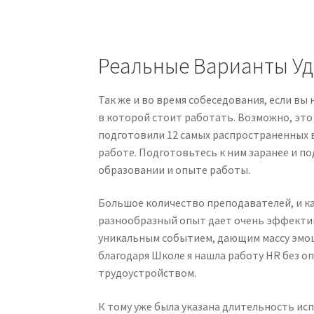
Реальные Варианты У
Так же и во время собеседования, если вы
в которой стоит работать. Возможно, это
подготовили 12 самых распространенных 
работе. Подготовьтесь к ним заранее и по
образовании и опыте работы.
Большое количество преподавателей, и ка
разнообразный опыт дает очень эффекти
уникальным событием, дающим массу эмоц
благодаря Школе я нашла работу HR без оп
трудоустройством.
К тому уже была указана длительность исп