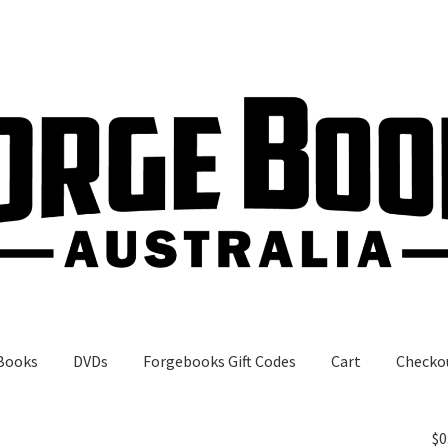
Books
DVDs
Forgebooks Gift Codes
Cart
Checko
gebooks Gift Codes
My Account
Shop
$
0