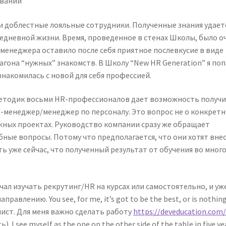
ли доблестные лояльные сотрудники. Полученные знания удает
седневной жизни. Время, проведенное в стенах Школы, было о
менеджера оставило после себя приятное послевкусие в виде
агона “нужных” знакомств. В Школу “New HR Generation” я поп
знакомилась с новой для себя профессией.
методик восьми HR-профессионалов дает возможность получ
-менеджер/менеджер по персоналу. Это вопрос не о конкрет
ажных проектах. Руководство компании сразу же обращает
ные вопросы. Потому что предполагается, что они хотят вне
ть уже сейчас, что полученный результат от обучения во много
ачал изучать рекрутинг/HR на курсах или самостоятельно, и уж
влению. You see, for me, it’s got to be the best, or is nothing
нист. Для меня важно сделать работу
https://deveducation.com
 see myself as the one on the other side of the table in five ye