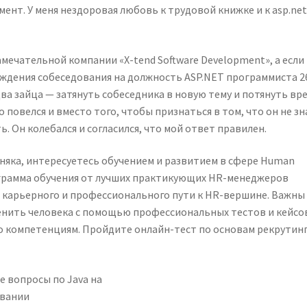
мент. У меня нездоровая любовь к трудовой книжке и к asp.ne
мечательной компании «X-tend Software Development», а если
ождения собеседования на должность ASP.NET программиста 2
два зайца — затянуть собеседника в новую тему и потянуть вре
 повелся и вместо того, чтобы признаться в том, что он не зн
. Он колебался и согласился, что мой ответ правилен.
рняка, интересуетесь обучением и развитием в сфере Human
рограмма обучения от лучших практикующих HR-менеджеров
ле карьерного и профессионального пути к HR-вершине. Важны
енить человека с помощью профессиональных тестов и кейсов
 компетенциям. Пройдите онлайн-тест по основам рекрутинг