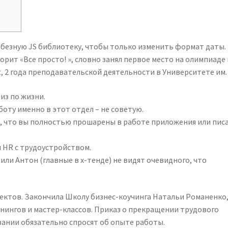
мбезную JS библиотеку, чтобы только изменить формат даты.
орит «Все просто! », словно занял первое место на олимпиаде
, 2 года преподавательской деятельности в Университете им.
из по жизни.
боту именно в этот отдел – не советую.
о, что вы полностью прошарены в работе приложения или пис
 HR с трудоустройством.
или Антон (главные в х-тенде) не видят очевидного, что
ктов. Закончила Школу бизнес-коучинга Натальи Романенко,
нингов и мастер-классов. Приказ о прекращении трудового
овании обязательно спросят об опыте работы.