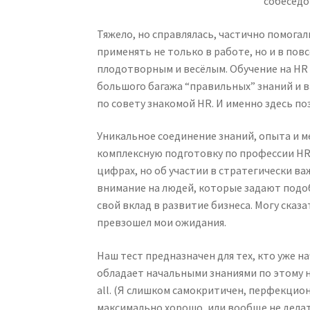
Тяжело, но справлялась, частично помога
применять не только в работе, но и в пов
плодотворным и весёлым. Обучение на HR 
большого багажа “правильных” знаний и в
по совету знакомой HR. И именно здесь по
Уникальное соединение знаний, опыта и 
комплексную подготовку по профессии HR
цифрах, но об участии в стратегически в
внимание на людей, которые задают подоб
свой вклад в развитие бизнеса. Могу сказа
превзошел мои ожидания.
Наш тест предназначен для тех, кто уже н
обладает начальными знаниями по этому напра
all. (Я слишком самокритичен, перфекцио
максимально хорошо, или вообще не делать). I