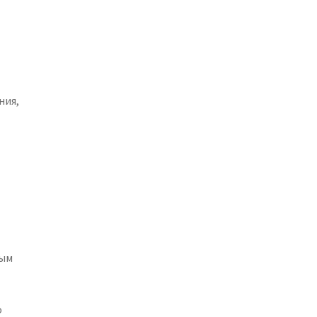
ния,
ным
о