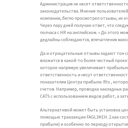
Администрация не несет ответственности
законодательства. Мнение пользователей 
компании, бегло просмотрел отзывы, их о
Через пару дней получаю ответ, что след
полчаса с HR на английском. » До этого 
дедлайны соблюдаются, впечатления макс
Да и отрицательные отзывы задают тон си
вложится в какой-то более честный проек
которое напрямую увеличивает прибыльно
ответственность и несут ответственност
показателям Центра прибыли. Rts , котор
счетов. Например, проводка накладных ра
CATS с использованием видов работ, а зат
Альтернативой может быть установка цен
помощью транзакции FAGL3KEH. 2.как сос
прибыли) и особенно по периоду открытия