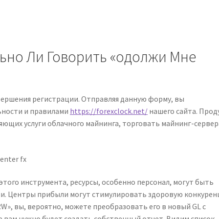
ьно Ли Говорить «одолжи Мне
авершения регистрации. Отправляя данную форму, вы
ьности и правилами
https://forexclock.net/
нашего сайта. Прод
яющих услуги облачного майнинга, торговать майнинг-серве
этого инструмента, ресурсы, особенно персонал, могут быть
и. Центры прибыли могут стимулировать здоровую конкуре
W», вы, вероятно, можете преобразовать его в новый GL с
 вам нужно будет создать собственный отчет. Видим список