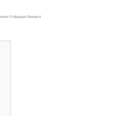
enter Fx Відкриті Вакансії
О