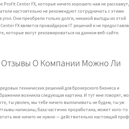
 Profit Center FX, которые ничего хорошего нам не расскажут
ватели настоятельно не рекомендуют сотрудничать с этими
 угол. Они преобрели только долги, никакой выгоды из этой
 Center FX является провайдером IT решений и не предоставля
те, которые могут рекламироваться на данном веб-сайте.
ing Отзывы О Компании Можно Ли
ередовых технических решений для брокерского бизнеса и
бражении возникла следующая картина. И тут мне говорят, мо
оте, ты уволен, мы тебе ничего выплачивать не будем, ты уж
. Отзывы написаны, база частично проработана, может кого-то
платить мне ничего не нужно — действительно настоящий про