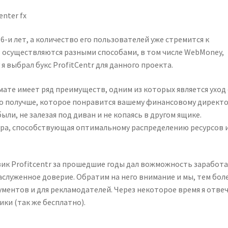
 6-и лет, а количество его пользователей уже стремится к
 осуществляются разными способами, в том числе WebMoney,
я выбрал букс ProfitCentr для данного проекта.
ате имеет ряд преимуществ, одним из которых является уход
то получше, которое понравится вашему финансовому директ
и, не залезая под диван и не копаясь в другом ящике.
ра, способствующая оптимальному распределению ресурсов 
вик Profitcentr за прошедшие годы дал вожможность заработ
аслуженное доверие. Обратим на него внимание и мы, тем боле
ументов и для рекламодателей. Через некоторое время я отве
ки (так же бесплатно).