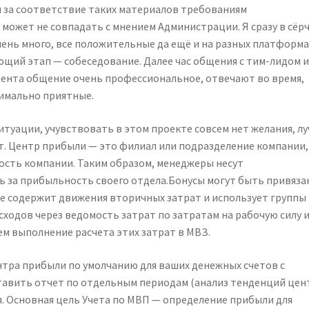
 за соответствие таких материалов требованиям
может не совпадать с мнением Администрации. Я сразу в сёр
чень много, все положительные да ещё и на разных платформа
ующий этап — собеседование. Далее час общения с тим-лидом 
момента общение очень профессиональное, отвечают во время,
имально приятные.
туации, учувствовать в этом проекте совсем нет желания, л
т. Центр прибыли — это филиал или подразделение компании,
сть компании. Таким образом, менеджеры несут
ь за прибыльность своего отдела.Бонусы могут быть привяза
ое содержит движения вторичных затрат и использует группы
сходов через ведомость затрат по затратам на рабочую силу 
ем выполнение расчета этих затрат в МВЗ.
тра прибыли по умолчанию для ваших денежных счетов с
тавить отчет по отдельным периодам (анализ тенденций цен
. Основная цель Учета по МВП — определение прибыли для