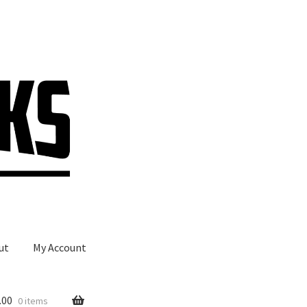
ut
My Account
.00
0 items