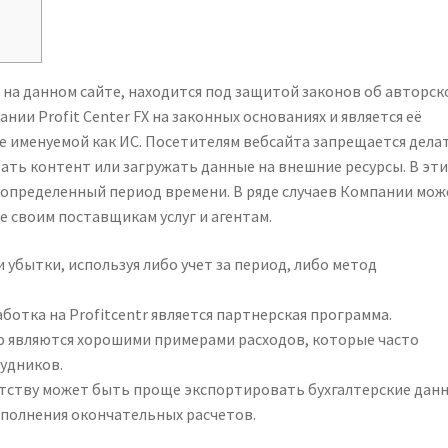
на данном сайте, находится под защитой законов об авторск
ии Profit Center FX на законных основаниях и является её
е именуемой как ИС. Посетителям вебсайта запрещается дела
вать контент или загружать данные на внешние ресурсы. В эти
определенный период времени. В ряде случаев Компании мож
 своим поставщикам услуг и агентам.
 убытки, используя либо учет за период, либо метод
ботка на Profitcentr является партнерская программа.
ю являются хорошими примерами расходов, которые часто
удников.
нтству может быть проще экспортировать бухгалтерские дан
ыполнения окончательных расчетов.