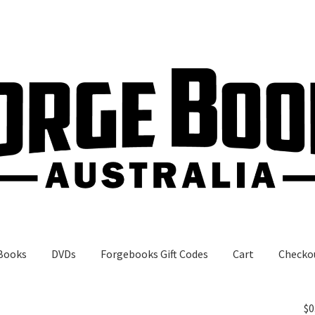
Books
DVDs
Forgebooks Gift Codes
Cart
Checko
gebooks Gift Codes
My Account
Shop
$
0