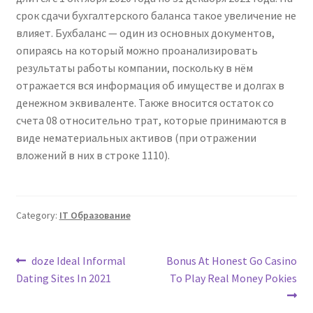
срок сдачи бухгалтерского баланса такое увеличение не
влияет. Бухбаланс — один из основных документов,
опираясь на который можно проанализировать
результаты работы компании, поскольку в нём
отражается вся информация об имуществе и долгах в
денежном эквиваленте. Также вносится остаток со
счета 08 относительно трат, которые принимаются в
виде нематериальных активов (при отражении
вложений в них в строке 1110).
Category:
IT Образование
Post
Previous
Next
doze Ideal Informal
Bonus At Honest Go Casino
post:
post:
Dating Sites In 2021
To Play Real Money Pokies
navigation