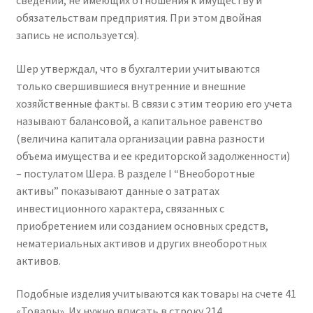
сведений, не имеющих отношения к имуществу и
обязательствам предприятия. При этом двойная
запись не используется).
Шер утверждал, что в бухгалтерии учитываются
только свершившиеся внутренние и внешние
хозяйственные факты. В связи с этим теорию его учета
называют балансовой, а капитальное равенство
(величина капитала организации равна разности
объема имущества и ее кредиторской задолженности)
– постулатом Шера. В разделе I “Внеоборотные
активы” показывают данные о затратах
инвестиционного характера, связанных с
приобретением или созданием основных средств,
нематериальных активов и других внеоборотных
активов.
Подобные изделия учитываются как товары на счете 41
«Товары». Их нужно вписать в строку 214