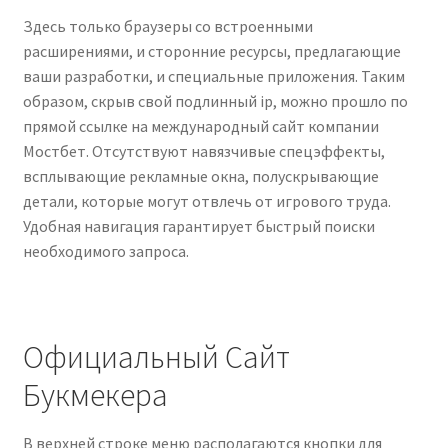
Здесь только браузеры со встроенными
расширениями, и сторонние ресурсы, предлагающие
ваши разработки, и специальные приложения. Таким
образом, скрыв свой подлинный ip, можно прошло по
прямой ссылке на международный сайт компании
Мостбет. Отсутствуют навязчивые спецэффекты,
всплывающие рекламные окна, полускрывающие
детали, которые могут отвлечь от игрового труда.
Удобная навигация гарантирует быстрый поиски
необходимого запроса.
Официальный Сайт
Букмекера
В верхней строке меню располагаются кнопки для