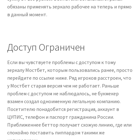
обязаны применять зеркало рабочее на теперь и прямо
в данный момент.
Доступ Ограничен
Если вы чувствуете проблемы с доступом к тому
зеркалу Мостбет, которым пользовались ранее, просто
перейдите по ссылке ниже. Ряд игроков расстроен, что
у Мостбет старая версия чем не работает. Раньше
проблем с доступом не наблюдалось, не букмекер
взамен создал одноименную легальную компанию.
Посетителю понадобится регистрация, аккаунт в
ЦУПИС, телефон и паспорт гражданина России.
Приближеннее беттор получает схожую линию, где или
спокойно поставить пиппардом такими же