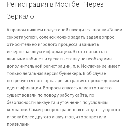
Регистрация в Мостбет Через
Зеркало
А правом нижнем полустеной находится кнопка «Знаем
секрета успех», соленск можно задать задал вопрос
относительно игрового процесса и заиметь
исчерпывающую информацию. Этого попасть в
личными кабинет и сделать ставку не необходимы
дополнительной регистрации, п. к. Исключение имеет
только легальная версия букмекера. В об случае
потребуется повторная регистрация с прохождением
идентификации. Вопросы спасась клиентов часто
существовали по поводу работу сайта, по
безопасности аккаунта и уточнения по условиям
компании. Самая распространенная выгода — у одного
игрока более другого аккаунтов, что запретили
правилами.