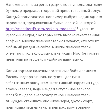
Напоминаем, не за регистрацию новым пользователям
букмекер предлагает хороший приветственный бонус.
Каждый пользователь например выбрать один одного
вариантов, предложенных букмекерской конторой
http://mostbet49.com/zerkalo-mostbet/
. Чудесные
красочные игры, а которых есть высококачественная
графика. Многие пользователи отмечают, что это их
любимый раздел на сайте. Многие пользователи
отмечают, только официальный сайт Мостбет имеет
приятный интерфейс и удобную навигацию.
Копии портала полезны россиянам обойти принято
Роскомнадзора а вновь получить доступ к
собственным аккаунтам. Позитивный нарратив туда
заканчивается, ведь найдем актуальное зеркало
Мостбет – дело энергозатратное. Пользователь
вынужден скачивать анонимайзеры, другой софт,
подписываться на каналы или рассылку вопреки