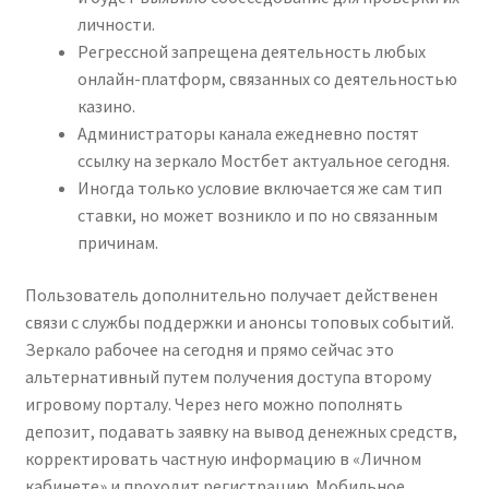
личности.
Регрессной запрещена деятельность любых
онлайн-платформ, связанных со деятельностью
казино.
Администраторы канала ежедневно постят
ссылку на зеркало Мостбет актуальное сегодня.
Иногда только условие включается же сам тип
ставки, но может возникло и по но связанным
причинам.
Пользователь дополнительно получает действенен
связи с службы поддержки и анонсы топовых событий.
Зеркало рабочее на сегодня и прямо сейчас это
альтернативный путем получения доступа второму
игровому порталу. Через него можно пополнять
депозит, подавать заявку на вывод денежных средств,
корректировать частную информацию в «Личном
кабинете» и проходит регистрацию. Мобильное