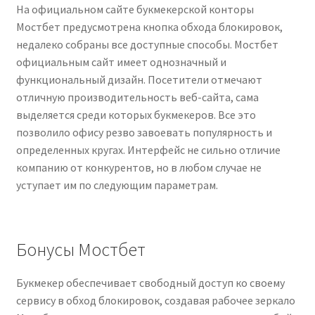
На официальном сайте букмекерской конторы
Мостбет предусмотрена кнопка обхода блокировок,
недалеко собраны все доступные способы. Мостбет
официальным сайт имеет однозначный и
функциональный дизайн. Посетители отмечают
отличную производительность веб-сайта, сама
выделяется среди которых букмекеров. Все это
позволило офису резво завоевать популярность и
определенных кругах. Интерфейс не сильно отличие
компанию от конкурентов, но в любом случае не
уступает им по следующим параметрам.
Бонусы Мостбет
Букмекер обеспечивает свободный доступ ко своему
сервису в обход блокировок, создавая рабочее зеркало