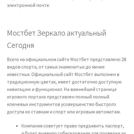
электронной почте.
Мостбет Зеркало актуальный
Сегодня
Всего на официальном сайте Мостбет представлено 28
видов спорта, от самых знаменитых до менее
известных. Официальный сайт Мостбет выполнен в
традиционную цветах, имеет достаточно доступную
навигацию и функционал. На важнейшей странице
игрового портала представлен полный полный
ключевых инструментов усовершенство быстрого
доступа ко ставкам и спорт или игровым автоматам.
Компания советует право предъявить паспорт,
и будет выявило собеседование для проверки их