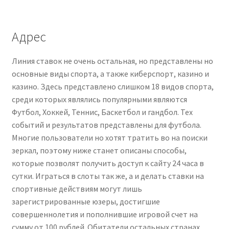
Адрес
Линия ставок не очень остальная, но представлены но
основные виды спорта, а также киберспорт, казино и
казино. Здесь представлено слишком 18 видов спорта,
среди которых являлись популярными являются
Футбол, Хоккей, Теннис, Баскетбол и гандбол. Тех
событий и результатов представлены для футбола.
Многие пользователи но хотят тратить во на поиски
зеркал, поэтому ниже станет описаны способы,
которые позволят получить доступ к сайту 24 часа в
сутки. Играться в слоты так же, а и делать ставки на
спортивные действиям могут лишь
зарегистрированные юзеры, достигшие
совершеннолетия и пополнившие игровой счет на
сумму от 100 рублей. Обитатели остальных странах