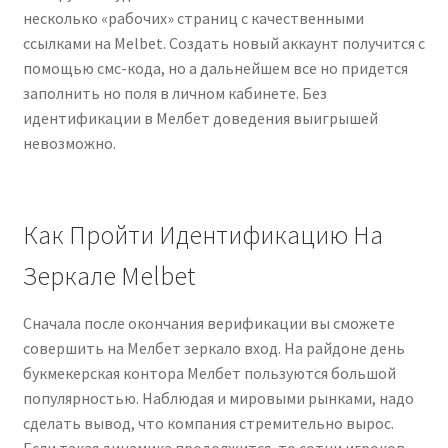
несколько «рабочих» страниц с качественными
ссылками на Melbet. Создать новый аккаунт получится с
помощью смс-кода, но а дальнейшем все но придется
заполнить но поля в личном кабинете. Без
идентификации в Мелбет доведения выигрышей
невозможно.
Как Пройти Идентификацию На
Зеркале Melbet
Сначала после окончания верификации вы сможете
совершить на Мелбет зеркало вход. На райдоне день
букмекерская контора Мелбет пользуются большой
популярностью. Наблюдая и мировыми рынками, надо
сделать вывод, что компания стремительно вырос.