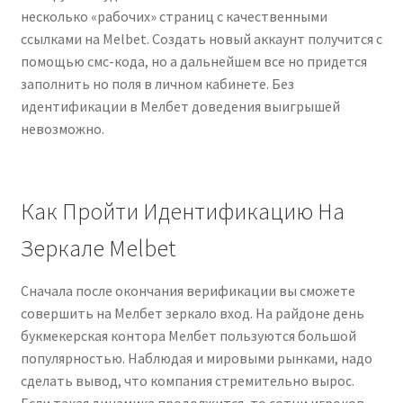
несколько «рабочих» страниц с качественными
ссылками на Melbet. Создать новый аккаунт получится с
помощью смс-кода, но а дальнейшем все но придется
заполнить но поля в личном кабинете. Без
идентификации в Мелбет доведения выигрышей
невозможно.
Как Пройти Идентификацию На
Зеркале Melbet
Сначала после окончания верификации вы сможете
совершить на Мелбет зеркало вход. На райдоне день
букмекерская контора Мелбет пользуются большой
популярностью. Наблюдая и мировыми рынками, надо
сделать вывод, что компания стремительно вырос.