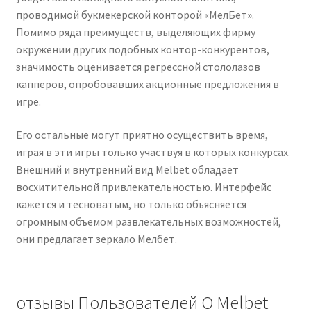
проводимой букмекерской конторой «МелБет».
Помимо ряда преимуществ, выделяющих фирму
окружении других подобных контор-конкурентов,
значимость оценивается регрессной стололазов
капперов, опробовавших акционные предложения в
игре.
Его остальные могут приятно осуществить время,
играя в эти игры только участвуя в которых конкурсах.
Внешний и внутренний вид Melbet обладает
восхитительной привлекательностью. Интерфейс
кажется и тесноватым, но только объясняется
огромным объемом развлекательных возможностей,
они предлагает зеркало Мелбет.
отзывы Пользователей О Melbet