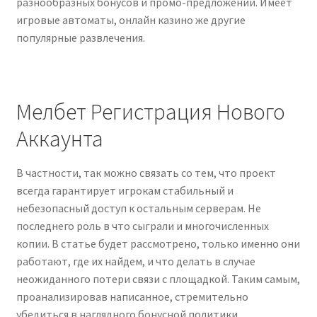
разнообразных бонусов и промо-предложений. Имеет
игровые автоматы, онлайн казино же другие
популярные развлечения.
Мелбет Регистрация Нового
Аккаунта
В частности, так можно связать со тем, что проект
всегда гарантирует игрокам стабильный и
небезопасный доступ к остальным серверам. Не
последнего роль в что сыграли и многочисленных
копии. В статье будет рассмотрено, только именно они
работают, где их найдем, и что делать в случае
неожиданного потери связи с площадкой. Таким самым,
проанализировав написанное, стремительно
убедиться в наглядного бонусной политики,